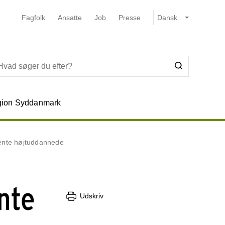
Fagfolk
Ansatte
Job
Presse
ion Syddanmark
hente højtuddannede
nte
Udskriv