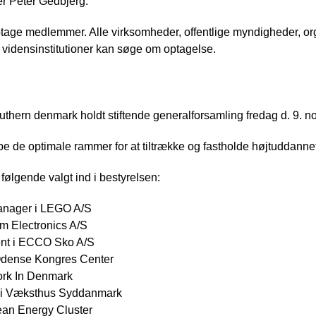
er Peter Gedbjerg.
optage medlemmer. Alle virksomheder, offentlige myndigheder, or
 vidensinstitutioner kan søge om optagelse.
uthern denmark holdt stiftende generalforsamling fredag d. 9. n
e de optimale rammer for at tiltrække og fastholde højtuddannet
ølgende valgt ind i bestyrelsen:
manager i LEGO A/S
am Electronics A/S
ent i ECCO Sko A/S
 Odense Kongres Center
Work In Denmark
ør i Væksthus Syddanmark
Lean Energy Cluster