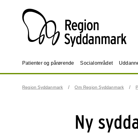
Patienter og pårørende
Socialområdet
Uddannel
Region Syddanmark
Om Region Syddanmark
P
Ny sydda