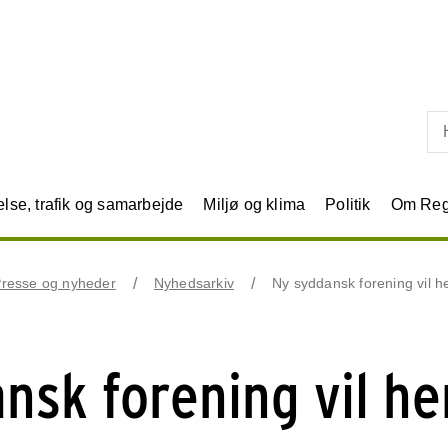
Skip til primært indhold
se, trafik og samarbejde
Miljø og klima
Politik
Om Reg
resse og nyheder
Nyhedsarkiv
Ny syddansk forening vil 
nsk forening vil he