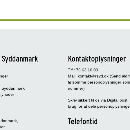
n Syddanmark
Kontaktoplysninger
Tlf.: 76 63 10 00
inger
Mail:
kontakt@rsyd.dk
(Send aldr
følsomme personoplysninger so
 Syddanmark
nummer)
nyheder
Skriv sikkert til os via Digital post
brug for at dele personoplysninge
s
Telefontid
ddanmark,
set