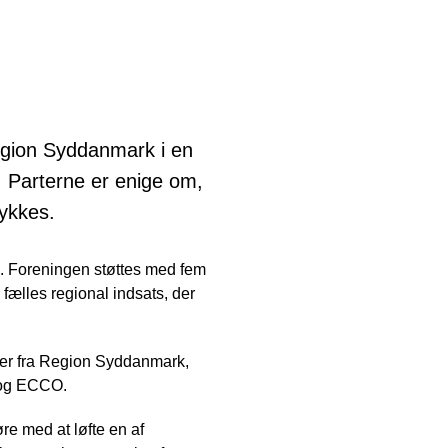
gion Syddanmark i en
. Parterne er enige om,
lykkes.
k. Foreningen støttes med fem
fælles regional indsats, der
mmer fra Region Syddanmark,
 og ECCO.
øre med at løfte en af