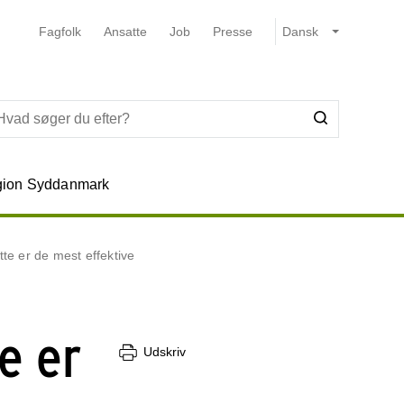
Fagfolk
Ansatte
Job
Presse
ion Syddanmark
e er de mest effektive
e er
Udskriv