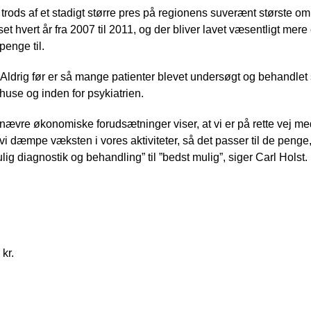
trods af et stadigt større pres på regionens suverænt største 
et hvert år fra 2007 til 2011, og der bliver lavet væsentligt mer
penge til.
. Aldrig før er så mange patienter blevet undersøgt og behandle
use og inden for psykiatrien.
nævre økonomiske forudsætninger viser, at vi er på rette vej m
i dæmpe væksten i vores aktiviteter, så det passer til de penge, v
ulig diagnostik og behandling” til ”bedst mulig”, siger Carl Holst.
kr.