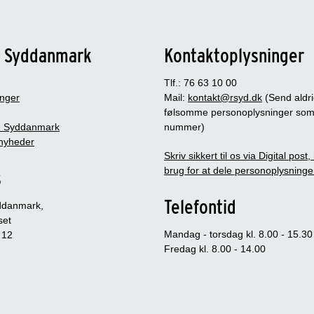
n Syddanmark
Kontaktoplysninger
Tlf.: 76 63 10 00
inger
Mail:
kontakt@rsyd.dk
(Send aldr
følsomme personoplysninger so
 Syddanmark
nummer)
nyheder
Skriv sikkert til os via Digital post
brug for at dele personoplysninge
s
Telefontid
ddanmark,
set
Mandag - torsdag kl. 8.00 - 15.30
 12
Fredag kl. 8.00 - 14.00