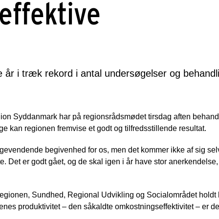
effektive
e år i træk rekord i antal undersøgelser og behandl
gion Syddanmark har på regionsrådsmødet tirsdag aften behandl
e kan regionen fremvise et godt og tilfredsstillende resultat.
ilbagevendende begivenhed for os, men det kommer ikke af sig se
te. Det er godt gået, og de skal igen i år have stor anerkendels
i regionen, Sundhed, Regional Udvikling og Socialområdet holdt 
nes produktivitet – den såkaldte omkostningseffektivitet – er d