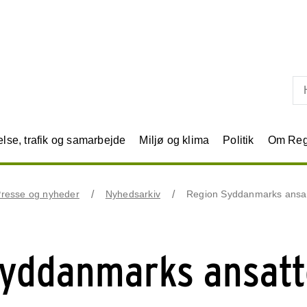
Skip til primært indhold
se, trafik og samarbejde
Miljø og klima
Politik
Om Reg
resse og nyheder
Nyhedsarkiv
Region Syddanmarks ansatt
yddanmarks ansatt