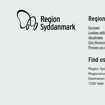
Regio
Kontakt
Ledige still
Akuthjælp
Om Region
Presse og 
Find o
Region Sy
Regionshu
Damhaven
7100 Vejle