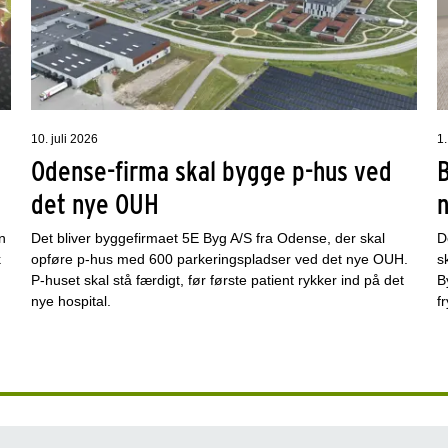
10. juli 2026
1.
Odense-firma skal bygge p-hus ved
det nye OUH
n
Det bliver byggefirmaet 5E Byg A/S fra Odense, der skal
D
k
opføre p-hus med 600 parkeringspladser ved det nye OUH.
s
P-huset skal stå færdigt, før første patient rykker ind på det
B
nye hospital.
f