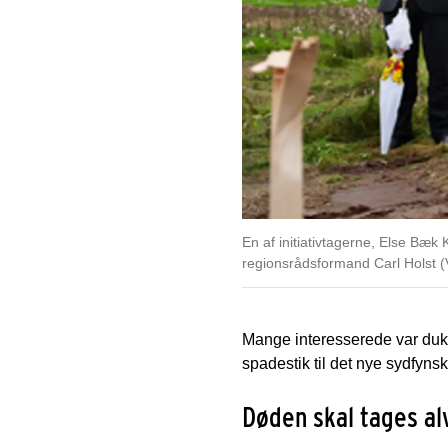
En af initiativtagerne, Else Bæk 
regionsrådsformand Carl Holst (V
Mange interesserede var dukk
spadestik til det nye sydfyns
Døden skal tages al