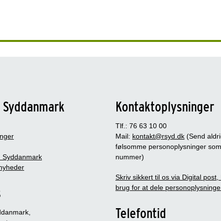
n Syddanmark
Kontaktoplysninger
Tlf.: 76 63 10 00
inger
Mail:
kontakt@rsyd.dk
(Send aldr
følsomme personoplysninger so
 Syddanmark
nummer)
nyheder
Skriv sikkert til os via Digital post
brug for at dele personoplysninge
s
Telefontid
ddanmark,