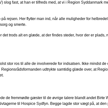
 slog fast, at han er tilfreds med, at vi i Region Syddanmark me
op på rejsen. Her flytter man ind, når alle muligheder for helbre
 sorg og smerte.
r det trods alt en glæde, at der findes steder, hvor der er plads,
olst stor ros til alle de involverede for indsatsen. Ikke mindst de 
. Regionsrådsformanden udtrykte samtidig glæde over, at Reg
et.
ede de fremmødte gæster til de øvrige talere blandt andet Birt
iativtagerne til Hospice Sydfyn. Begge lagde stor vægt på, at den