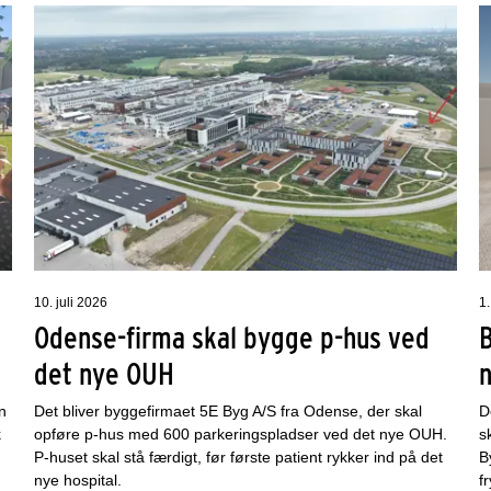
10. juli 2026
1.
Odense-firma skal bygge p-hus ved
det nye OUH
n
Det bliver byggefirmaet 5E Byg A/S fra Odense, der skal
D
k
opføre p-hus med 600 parkeringspladser ved det nye OUH.
s
P-huset skal stå færdigt, før første patient rykker ind på det
B
nye hospital.
f