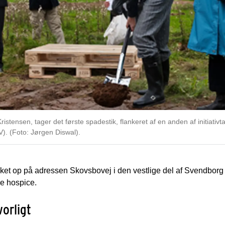
Kristensen, tager det første spadestik, flankeret af en anden af initiati
). (Foto: Jørgen Diswal).
et op på adressen Skovsbovej i den vestlige del af Svendborg f
ke hospice.
vorligt