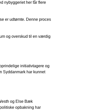
d nybyggeriet her får flere
delse er udtømte. Denne proces
 rum og overskud til en værdig
oprindelige initiativtagere og
ion Syddanmark har kunnet
e Westh og Else Bæk
 politiske opbakning har