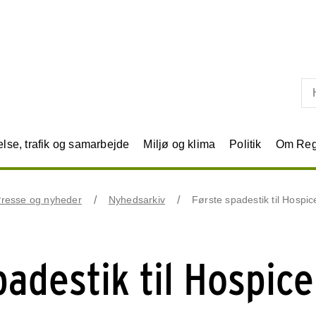
Skip til primært indhold
se, trafik og samarbejde
Miljø og klima
Politik
Om Reg
resse og nyheder
Nyhedsarkiv
Første spadestik til Hospi
padestik til Hospice