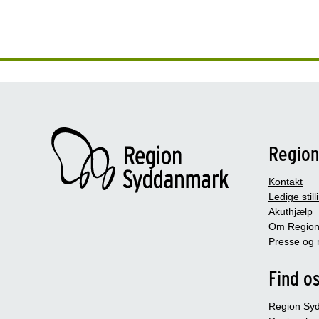
Regio
Kontakt
Ledige still
Akuthjælp
Om Region
Presse og 
Find o
Region Sy