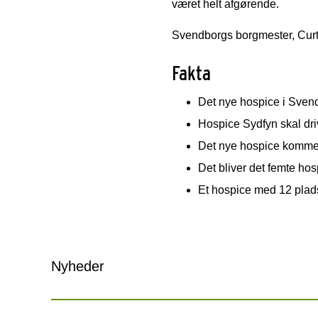
været helt afgørende.
Svendborgs borgmester, Curt 
Fakta
Det nye hospice i Svend
Hospice Sydfyn skal driv
Det nye hospice kommer t
Det bliver det femte ho
Et hospice med 12 pladse
Nyheder