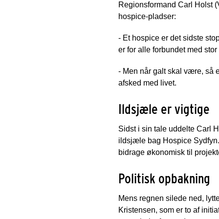
Regionsformand Carl Holst (V)
hospice-pladser:
- Et hospice er det sidste st
er for alle forbundet med stor
- Men når galt skal være, så e
afsked med livet.
Ildsjæle er vigtige
Sidst i sin tale uddelte Carl H
ildsjæle bag Hospice Sydfyn
bidrage økonomisk til projekt
Politisk opbakning
Mens regnen silede ned, lytt
Kristensen, som er to af init