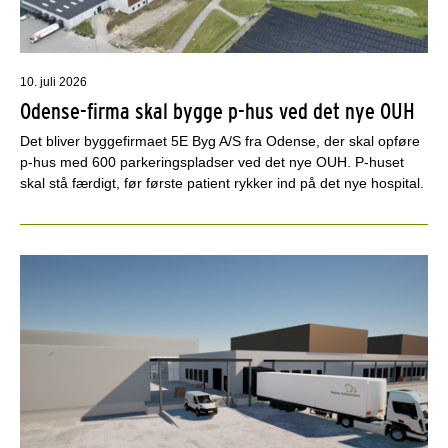
10. juli 2026
Odense-firma skal bygge p-hus ved det nye OUH
Det bliver byggefirmaet 5E Byg A/S fra Odense, der skal opføre
p-hus med 600 parkeringspladser ved det nye OUH. P-huset
skal stå færdigt, før første patient rykker ind på det nye hospital.