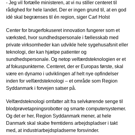
- Jeg vil fortælle ministeren, at vi nu stiller centeret til
rådighed for hele landet. Der er ingen grund til, at en god
idé skal begrænses til én region, siger Carl Holst
Center for brugerfokuseret innovation fungerer som et
værksted, hvor sundhedspersonale i fællesskab med
private virksomheder kan udvikle hele sygehusafsnit eller
teknologi, der kan hjælpe patienter og
sundhedspersonale. Og netop velfærdsteknologien er et
af fokuspunkterne. Centeret, der er Europas første, skal
være en dynamo i udviklingen af helt nye opfindelser
inden for velfærdsteknologi – et område som Region
Syddanmark i forvejen satser på.
Velfærdsteknologi omfatter alt fra selvkørende senge til
blodprøvetapningsrobotter og smarte computersystemer.
Og det er her, Region Syddanmark mener, at hele
Danmark skal skabe fremtidens arbejdspladser i takt
med, at industriarbejdspladserne forsvinder.