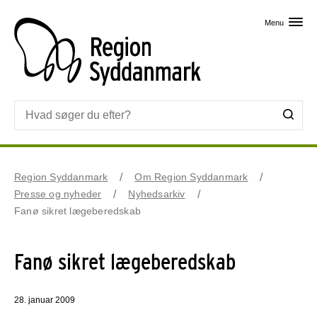
Skip til primært indhold
Menu
Region Syddanmark
Om Region Syddanmark
Presse og nyheder
Nyhedsarkiv
Fanø sikret lægeberedskab
Fanø sikret lægeberedskab
28. januar 2009