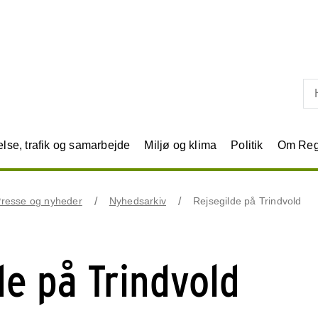
Skip til primært indhold
se, trafik og samarbejde
Miljø og klima
Politik
Om Reg
resse og nyheder
Nyhedsarkiv
Rejsegilde på Trindvold
de på Trindvold