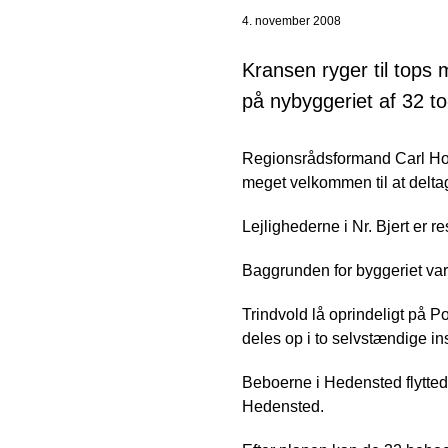
4. november 2008
Kransen ryger til tops 
på nybyggeriet af 32 to
Regionsrådsformand Carl Holst
meget velkommen til at delta
Lejlighederne i Nr. Bjert er r
Baggrunden for byggeriet var,
Trindvold lå oprindeligt på Po
deles op i to selvstændige ins
Beboerne i Hedensted flyttede
Hedensted.