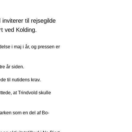
viterer til rejsegilde
rt ved Kolding.
lse i maj i år, og pressen er
tre år siden.
e til nutidens krav.
ttede, at Trindvold skulle
marken som en del af Bo-