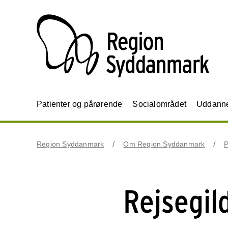
Patienter og pårørende
Socialområdet
Uddannel
Region Syddanmark
Om Region Syddanmark
P
Rejsegil