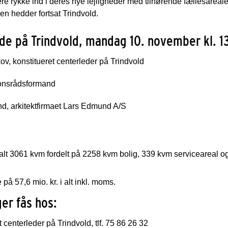
 rykke ind i deres nye lejligheder med tilhørende fællesarealer o
nen hedder fortsat Trindvold.
lde på Trindvold, mandag 10. november kl. 1
v, konstitueret centerleder på Trindvold
gionsrådsformand
nd, arkitektfirmaet Lars Edmund A/S
 i alt 3061 kvm fordelt på 2258 kvm bolig, 339 kvm serviceareal 
på 57,6 mio. kr. i alt inkl. moms.
er fås hos:
 centerleder på Trindvold, tlf. 75 86 26 32