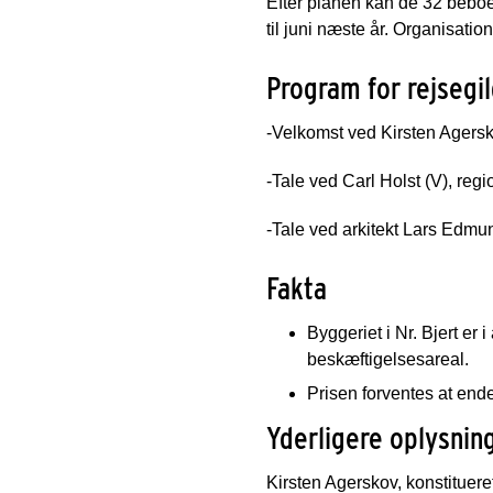
Efter planen kan de 32 beboere
til juni næste år. Organisatio
Program for rejsegi
-Velkomst ved Kirsten Agersko
-Tale ved Carl Holst (V), re
-Tale ved arkitekt Lars Edmu
Fakta
Byggeriet i Nr. Bjert er
beskæftigelsesareal.
Prisen forventes at ende 
Yderligere oplysning
Kirsten Agerskov, konstitueret