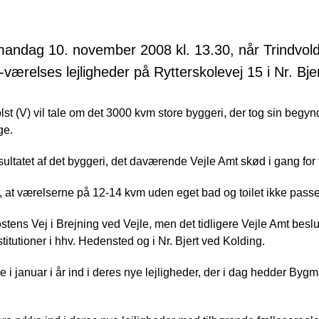
mandag 10. november 2008 kl. 13.30, når Trindvold in
-værelses lejligheder på Rytterskolevej 15 i Nr. Bje
 (V) vil tale om det 3000 kvm store byggeri, der tog sin begynde
ge.
esultatet af det byggeri, det daværende Vejle Amt skød i gang for 
 at værelserne på 12-14 kvm uden eget bad og toilet ikke passed
stens Vej i Brejning ved Vejle, men det tidligere Vejle Amt beslu
titutioner i hhv. Hedensted og i Nr. Bjert ved Kolding.
 i januar i år ind i deres nye lejligheder, der i dag hedder Byg