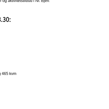
g aktivitetstilbud i Nr. Bjert
3.30:
og 465 kvm