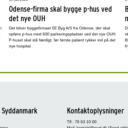
Odense-firma skal bygge p-hus ved
det nye OUH
n
Det bliver byggefirmaet 5E Byg A/S fra Odense, der skal
D
k
opføre p-hus med 600 parkeringspladser ved det nye OUH.
s
P-huset skal stå færdigt, før første patient rykker ind på det
B
nye hospital.
f
n Syddanmark
Kontaktoplysninger
Tlf.: 76 63 10 00
inger
Mail:
kontakt@rsyd.dk
(Send aldr