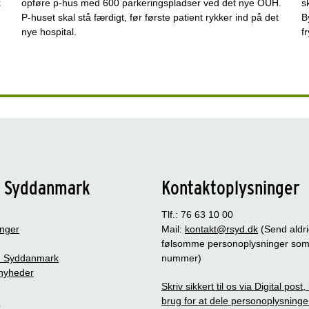
k
opføre p-hus med 600 parkeringspladser ved det nye OUH.
s
P-huset skal stå færdigt, før første patient rykker ind på det
B
nye hospital.
f
n Syddanmark
Kontaktoplysninger
Tlf.: 76 63 10 00
inger
Mail:
kontakt@rsyd.dk
(Send aldr
følsomme personoplysninger so
 Syddanmark
nummer)
nyheder
Skriv sikkert til os via Digital post
brug for at dele personoplysninge
s