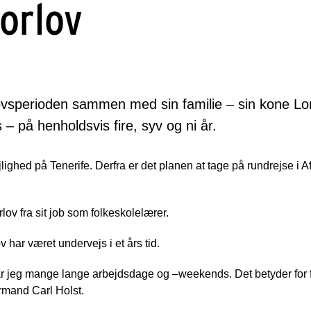
orlov
rlovsperioden sammen med sin familie – sin kone Lo
 på henholdsvis fire, syv og ni år.
ejlighed på Tenerife. Derfra er det planen at tage på rundrejse i A
lov fra sit job som folkeskolelærer.
 har været undervejs i et års tid.
jeg mange lange arbejdsdage og –weekends. Det betyder for få t
ormand Carl Holst.