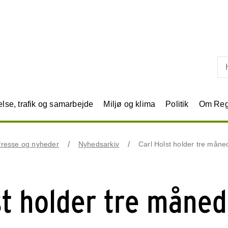
Skip til primært indhold
se, trafik og samarbejde
Miljø og klima
Politik
Om Reg
resse og nyheder
Nyhedsarkiv
Carl Holst holder tre måne
st holder tre måne