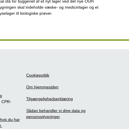
kal stå for byggeriet af et nyt lager ved det nye OUH.
ygningen skal indeholde væske- og medicinlager og et
ryselager til biologiske prøver.
Cookiepolitik
Om hjemmesiden
ig
Tilgængelighedserklæring
m CPR-
Sådan behandler vi dine data og
personoplysninger
, hvis du har
r.