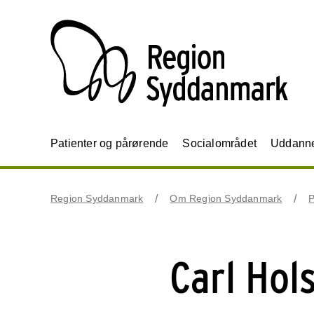
Patienter og pårørende
Socialområdet
Uddannel
Region Syddanmark
Om Region Syddanmark
P
Carl Hol