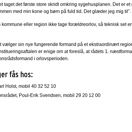
det taget det første store skridt omkring sygehusplanen. Det er et 
mmen med min kone og børn på fuld tid. Det glæder jeg mig til".
n kommune eller region ikke tage forældreorlov, så teknisk set er
et vælger sin nye fungerende formand på et ekstraordinært regi
stitueringsaftalen er enige om at foreslå, at rådets 1. næstfor
nsrådsformand i orlovsperioden.
er fås hos:
l Holst, mobil 40 32 52 10
onsrådet, Poul-Erik Svendsen, mobil 29 20 12 00