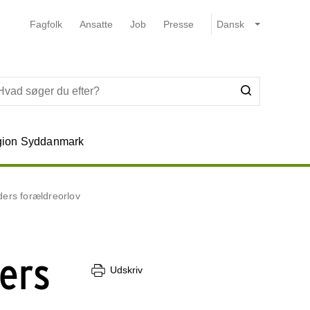
Fagfolk
Ansatte
Job
Presse
ion Syddanmark
ders forældreorlov
ders
Udskriv