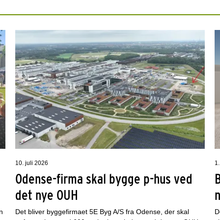
10. juli 2026
1.
Odense-firma skal bygge p-hus ved
det nye OUH
n
Det bliver byggefirmaet 5E Byg A/S fra Odense, der skal
D