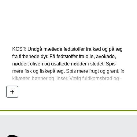
Gode råd til at sænke
kolesteroltallet
KOST: Undgå mættede fedtstoffer fra kød og pålæg
fra firbenede dyr. Få fedtstoffer fra olie, avokado,
nødder, oliven og usaltede nødder i stedet. Spis
mere fisk og fiskepålæg. Spis mere frugt og grønt, fx
kikærter, bønner og linser. Vælg fuldkornsbrød og -
pasta, rugbrød og havregryn, der er rig på kostfibre.
Læs mere
MOTION: Bevæg dig hver dag og træn gerne ved
høj intensitet to gange om ugen, hvor du bliver
forpustet.
ALKOHOL, SUKKER OG RYGNING: Undgå store
mængder alkohol, sukkerholdige fødevarer og