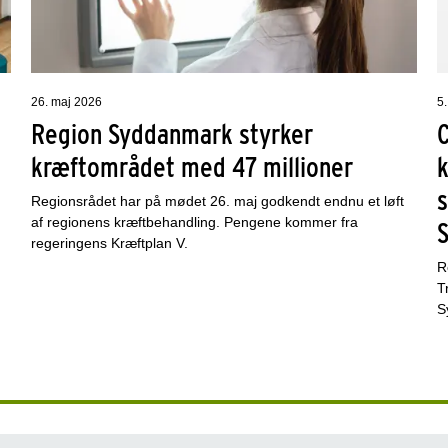
26. maj 2026
5
Region Syddanmark styrker
kræftområdet med 47 millioner
k
s
Regionsrådet har på mødet 26. maj godkendt endnu et løft
af regionens kræftbehandling. Pengene kommer fra
regeringens Kræftplan V.
R
T
S