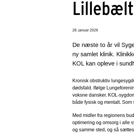
Lillebælt
28. januar 2026
De næste to år vil Syg
ny samlet klinik. Klini
KOL kan opleve i sun
Kronisk obstruktiv lungesyg
dødsfald. Ifølge Lungeforeni
voksne dansker. KOL-sygdommen
både fysisk og mentalt. Som 
Med midler fra regionens budg
optimering og omsorg i alle s
og samme sted, og så sættes 