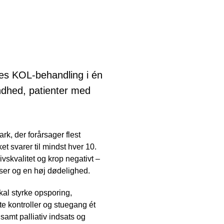
res KOL-behandling i én
undhed, patienter med
, der forårsager flest
 svarer til mindst hver 10.
vskvalitet og krop negativt –
ser og en høj dødelighed.
kal styrke opsporing,
te kontroller og stuegang ét
amt palliativ indsats og