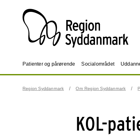
Patienter og pårørende
Socialområdet
Uddannel
Region Syddanmark
Om Region Syddanmark
P
KOL-pati