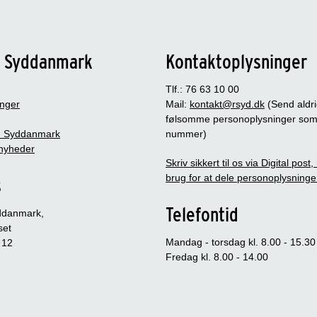
n Syddanmark
Kontaktoplysninger
Tlf.: 76 63 10 00
inger
Mail:
kontakt@rsyd.dk
(Send aldr
følsomme personoplysninger so
 Syddanmark
nummer)
nyheder
Skriv sikkert til os via Digital post
brug for at dele personoplysninge
s
Telefontid
ddanmark,
set
Mandag - torsdag kl. 8.00 - 15.30
 12
Fredag kl. 8.00 - 14.00