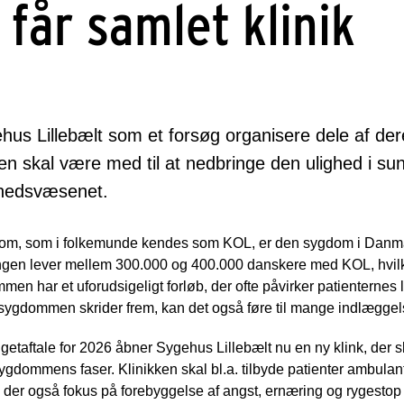
 får samlet klinik
ehus Lillebælt som et forsøg organisere dele af de
kken skal være med til at nedbringe den ulighed i s
dhedsvæsenet.
dom, som i folkemunde kendes som KOL, er den sygdom i Danmark
ngen lever mellem 300.000 og 400.000 danskere med KOL, hvilket
 har et uforudsigeligt forløb, der ofte påvirker patienternes li
sygdommen skrider frem, kan det også føre til mange indlæggel
etaftale for 2026 åbner Sygehus Lillebælt nu en ny klink, der s
ygdommens faser. Klinikken skal bl.a. tilbyde patienter ambulan
der også fokus på forebyggelse af angst, ernæring og rygestop s