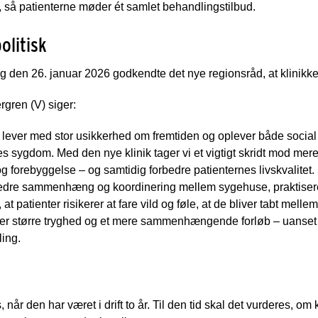
 så patienterne møder ét samlet behandlingstilbud.
olitisk
den 26. januar 2026 godkendte det nye regionsråd, at klinikke
gren (V) siger:
 lever med stor usikkerhed om fremtiden og oplever både social 
es sygdom. Med den nye klinik tager vi et vigtigt skridt mod mer
og forebyggelse – og samtidig forbedre patienternes livskvalitet.
 bedre sammenhæng og koordinering mellem sygehuse, praktis
at patienter risikerer at fare vild og føle, at de bliver tabt melle
nter større tryghed og et mere sammenhængende forløb – uanse
ling.
 når den har været i drift to år. Til den tid skal det vurderes, om