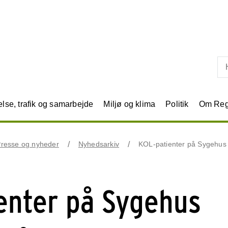
Skip til primært indhold
se, trafik og samarbejde
Miljø og klima
Politik
Om Reg
resse og nyheder
Nyhedsarkiv
KOL-patienter på Sygehus Li
enter på Sygehus