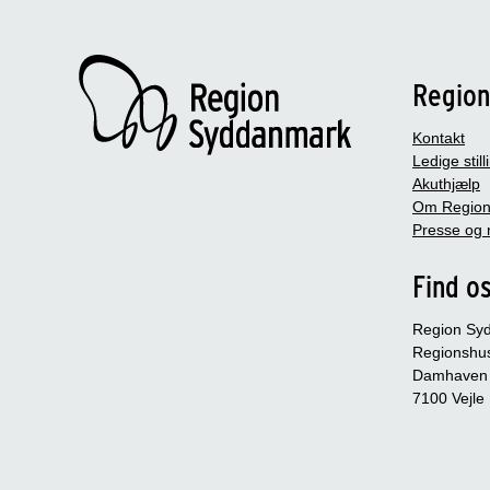
Regio
Kontakt
Ledige still
Akuthjælp
Om Region
Presse og 
Find o
Region Sy
Regionshu
Damhaven
7100 Vejle