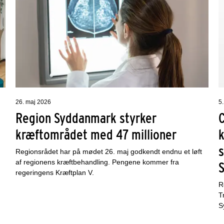
26. maj 2026
5
Region Syddanmark styrker
kræftområdet med 47 millioner
k
s
Regionsrådet har på mødet 26. maj godkendt endnu et løft
af regionens kræftbehandling. Pengene kommer fra
regeringens Kræftplan V.
R
T
S