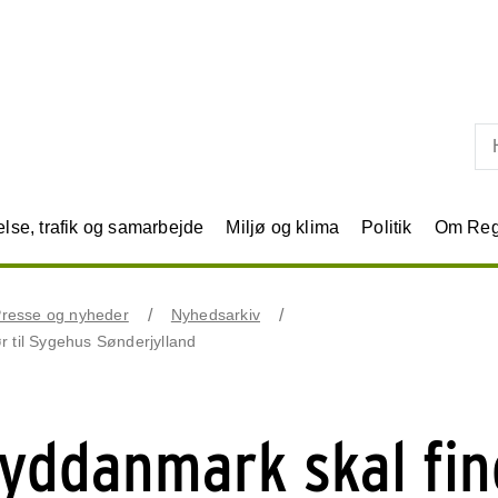
Skip til primært indhold
se, trafik og samarbejde
Miljø og klima
Politik
Om Reg
resse og nyheder
Nyhedsarkiv
r til Sygehus Sønderjylland
yddanmark skal fi