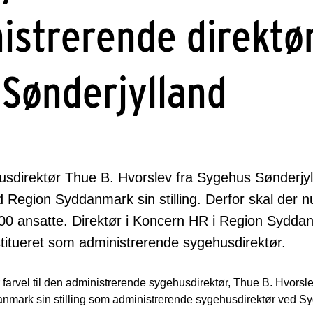
istrerende direktør
Sønderjylland
sdirektør Thue B. Hvorslev fra Sygehus Sønderjyll
 Region Syddanmark sin stilling. Derfor skal der nu
.700 ansatte. Direktør i Koncern HR i Region Sydd
stitueret som administrerende sygehusdirektør.
farvel til den administrerende sygehusdirektør, Thue B. Hvorsle
nmark sin stilling som administrerende sygehusdirektør ved S