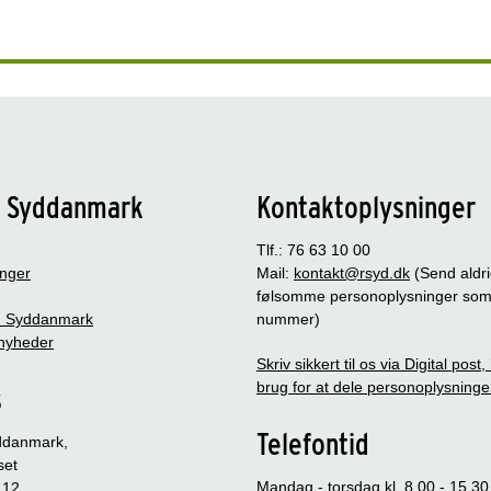
n Syddanmark
Kontaktoplysninger
Tlf.: 76 63 10 00
inger
Mail:
kontakt@rsyd.dk
(Send aldr
følsomme personoplysninger so
 Syddanmark
nummer)
nyheder
Skriv sikkert til os via Digital post
brug for at dele personoplysninge
s
Telefontid
ddanmark,
set
Mandag - torsdag kl. 8.00 - 15.30
 12