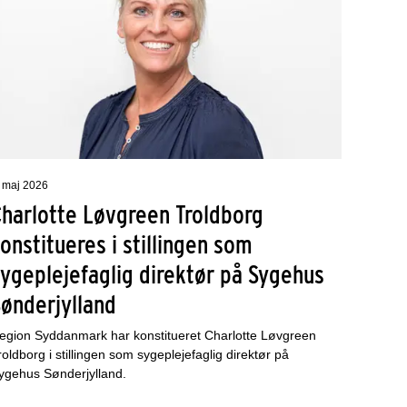
. maj 2026
Charlotte Løvgreen Troldborg
onstitueres i stillingen som
ygeplejefaglig direktør på Sygehus
Sønderjylland
egion Syddanmark har konstitueret Charlotte Løvgreen
roldborg i stillingen som sygeplejefaglig direktør på
ygehus Sønderjylland.