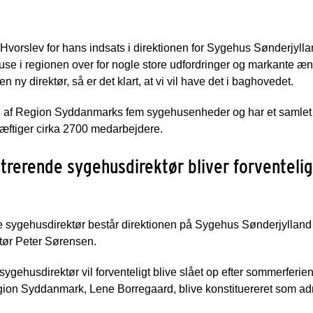
. Hvorslev for hans indsats i direktionen for Sygehus Sønderjyl
use i regionen over for nogle store udfordringer og markante 
en ny direktør, så er det klart, at vi vil have det i baghovedet.
 af Region Syddanmarks fem sygehusenheder og har et samlet bu
ftiger cirka 2700 medarbejdere.
rerende sygehusdirektør bliver forventeligt
sygehusdirektør består direktionen på Sygehus Sønderjylland a
tør Peter Sørensen.
ehusdirektør vil forventeligt blive slået op efter sommerferien, 
ion Syddanmark, Lene Borregaard, blive konstituereret som ad