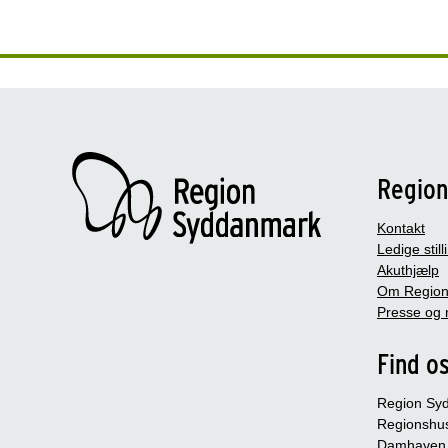
Regio
Kontakt
Ledige still
Akuthjælp
Om Region
Presse og 
Find o
Region Sy
Regionshu
Damhaven