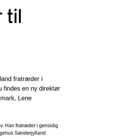
 til
and fratræder i
 findes en ny direktør
anmark, Lene
v. Han fratræder i gensidig
ygehus Sønderjylland