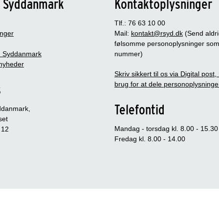
n Syddanmark
Kontaktoplysninger
Tlf.: 76 63 10 00
inger
Mail:
kontakt@rsyd.dk
(Send aldr
følsomme personoplysninger so
 Syddanmark
nummer)
nyheder
Skriv sikkert til os via Digital post
brug for at dele personoplysninge
s
Telefontid
ddanmark,
set
Mandag - torsdag kl. 8.00 - 15.30
 12
Fredag kl. 8.00 - 14.00