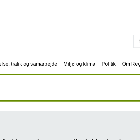
Skip til primært indhold
se, trafik og samarbejde
Miljø og klima
Politik
Om Reg