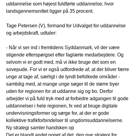
uddannelse som højest fuldførte uddannelse, hvor
landsgennemsnittet ligger på 35 procent.
Tage Petersen (V), formand for Udvalget for uddannelse
og arbejdskraft, udtaler:
- Når vi ser ind i fremtidens Syddanmark, vil der være
stigende efterspørgsel efter faglærte medarbejdere. Og
selvom vi er godt med, må vi ikke bruge det som en
sovepude. For vi er også udfordrede af, at der bliver færre
unge at tage af, særligt i de tyndt befolkede områder -
samtidig med, at mange unge søger til de større byer
uden for regionen for at uddanne sig og bo. Derfor
arbejder vi på fuld tryk med at forbedre adgangen til gode
uddannelser i hele regionen, fx ved at bruge digitale
undervisningsformer og sørge for, at der er gode
kollektive trafikforbindelser til ungdomsuddannelserne.
Ny strategi samler handsken op
Det er blandt andet noget af det, den nye strategi for