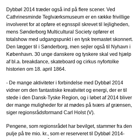
Dybbøl 2014 træder også ind på flere scener. Ved
Cathrinesminde Teglværksmuseum er en række frivillige
involveret for at opføre et egnsspil skrevet til lejligheden,
mens Sønderborg Multicultural Society opfører et
totalshow med udgangspunkt i en tysk tremastet skonnert.
Den lægger til i Sønderborg, men sejler også til Nyhavn i
København. 30 unge danskere og tyskere skal ved hjælp
af bl.a. breakdance, skateboard og cirkus nyfortolke
historien om 18. april 1864.
- De mange aktiviteter i forbindelse med Dybbøl 2014
vidner om den fantastiske kreativitet og energi, der er til
stede i den Dansk-Tyske Region, og i løbet af 2014 bliver
der mange muligheder for at mødes på tværs af grænsen,
siger regionsrådsformand Carl Holst (V).
Pengene, som regionsrådet har bevilget, stammer fra den
pulje på tre mio. kr., som er reserveret til Dybbøl 2014-