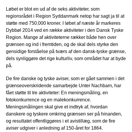
Løbet er blot en ud af de seks aktiviteter, som
regionsrådet i Region Syddanmark netop har sagt ja til at
støtte med 750.000 kroner. I løbet af næste år markeres
Dybbøl 2014 ved en række aktiviteter i den Dansk Tyske
Region. Mange af aktiviteterne rækker både hen over
grænsen og ind i fremtiden, og de skal dels styrke den
gensidige forståelse på tværs af den dansk-tyske grænse,
dels synliggøre det rige kulturliv, som området har at byde
på.
De fire danske og tyske aviser, som er gået sammen i det
grænseoverskridende samarbejde Unter Nachbarn, har
fået støtte til tre aktiviteter: En meningsmåling, en
fotokonkurrence og en malekonkurrence.
Meningsmålingen skal give et indtryk af, hvordan
danskere og tyskere omkring grænsen ser på hinanden,
og resultatet offentliggøres i et avistillæg, som de fire
aviser udgiver i anledning af 150-året for 1864.