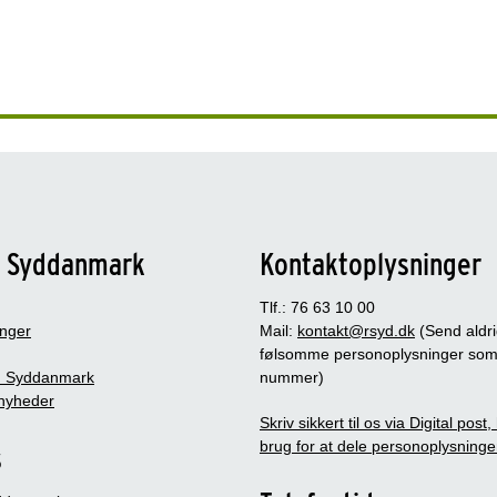
n Syddanmark
Kontaktoplysninger
Tlf.: 76 63 10 00
inger
Mail:
kontakt@rsyd.dk
(Send aldr
følsomme personoplysninger so
 Syddanmark
nummer)
nyheder
Skriv sikkert til os via Digital post
brug for at dele personoplysninge
s