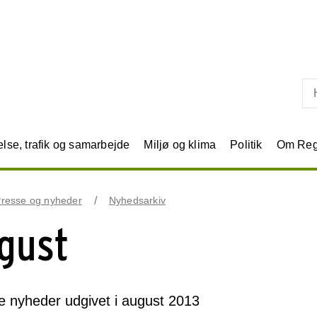
Skip til primært indhold
se, trafik og samarbejde
Miljø og klima
Politik
Om Reg
resse og nyheder
Nyhedsarkiv
gust
le nyheder udgivet i august 2013