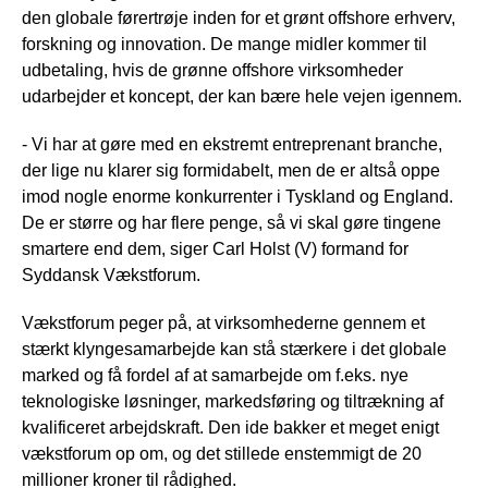
den globale førertrøje inden for et grønt offshore erhverv,
forskning og innovation. De mange midler kommer til
udbetaling, hvis de grønne offshore virksomheder
udarbejder et koncept, der kan bære hele vejen igennem.
- Vi har at gøre med en ekstremt entreprenant branche,
der lige nu klarer sig formidabelt, men de er altså oppe
imod nogle enorme konkurrenter i Tyskland og England.
De er større og har flere penge, så vi skal gøre tingene
smartere end dem, siger Carl Holst (V) formand for
Syddansk Vækstforum.
Vækstforum peger på, at virksomhederne gennem et
stærkt klyngesamarbejde kan stå stærkere i det globale
marked og få fordel af at samarbejde om f.eks. nye
teknologiske løsninger, markedsføring og tiltrækning af
kvalificeret arbejdskraft. Den ide bakker et meget enigt
vækstforum op om, og det stillede enstemmigt de 20
millioner kroner til rådighed.