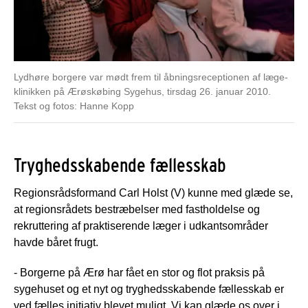
Lydhøre borgere var mødt frem til åbningsreceptionen af læge-
klinikken på Ærøskøbing Sygehus, tirsdag 26. januar 2010.
Tekst og fotos: Hanne Kopp
Tryghedsskabende fællesskab
Regionsrådsformand Carl Holst (V) kunne med glæde se,
at regionsrådets bestræbelser med fastholdelse og
rekruttering af praktiserende læger i udkantsområder
havde båret frugt.
- Borgerne på Ærø har fået en stor og flot praksis på
sygehuset og et nyt og tryghedsskabende fællesskab er
ved fælles initiativ blevet muligt. Vi kan glæde os over i