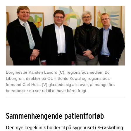
Borgmester Karsten Landro (C), regionsrådsmedlem Bo
Libergren, direktør på OUH Bente Kowal og regionsråds-
formand Carl Holst (V) glædede sig alle over, at mange års
betræbelser nu ser ud til at have båret frugt.
Sammenhængende patientforløb
Den nye lægeklinik holder til på sygehuset i Ærøskøbing