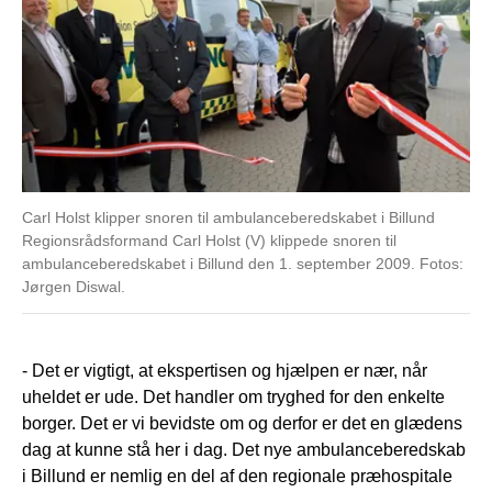
Carl Holst klipper snoren til ambulanceberedskabet i Billund
Regionsrådsformand Carl Holst (V) klippede snoren til
ambulanceberedskabet i Billund den 1. september 2009. Fotos:
Jørgen Diswal.
- Det er vigtigt, at ekspertisen og hjælpen er nær, når
uheldet er ude. Det handler om tryghed for den enkelte
borger. Det er vi bevidste om og derfor er det en glædens
dag at kunne stå her i dag. Det nye ambulanceberedskab
i Billund er nemlig en del af den regionale præhospitale