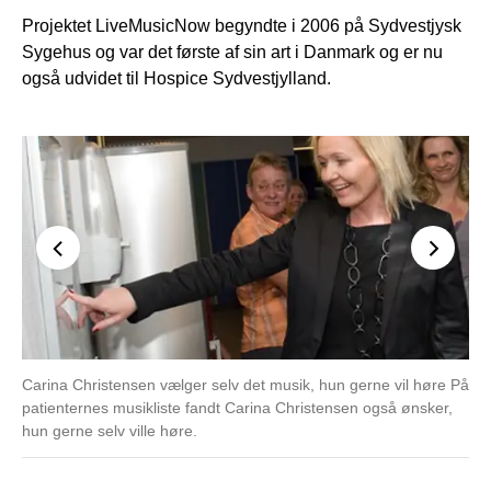
Projektet LiveMusicNow begyndte i 2006 på Sydvestjysk
Sygehus og var det første af sin art i Danmark og er nu
også udvidet til Hospice Sydvestjylland.
Carina Christensen vælger selv det musik, hun gerne vil høre På
Afs
patienternes musikliste fandt Carina Christensen også ønsker,
lev
hun gerne selv ville høre.