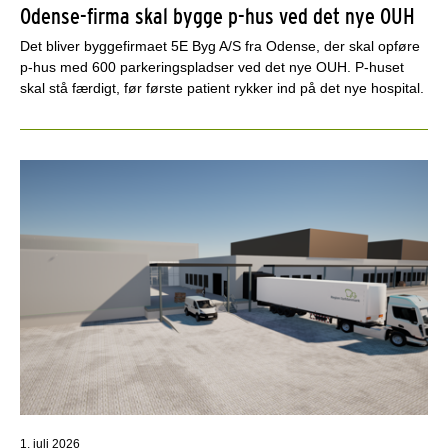
Odense-firma skal bygge p-hus ved det nye OUH
Det bliver byggefirmaet 5E Byg A/S fra Odense, der skal opføre
p-hus med 600 parkeringspladser ved det nye OUH. P-huset
skal stå færdigt, før første patient rykker ind på det nye hospital.
1. juli 2026