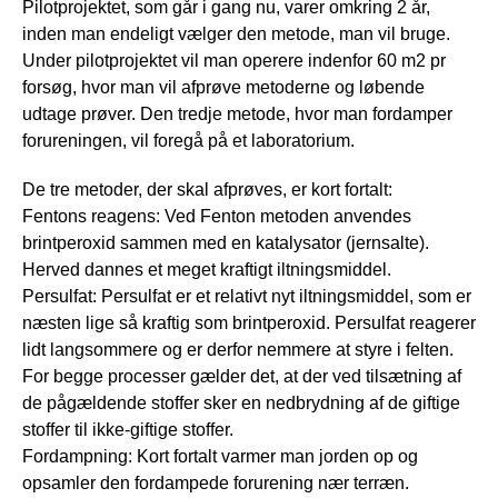
Pilotprojektet, som går i gang nu, varer omkring 2 år,
inden man endeligt vælger den metode, man vil bruge.
Under pilotprojektet vil man operere indenfor 60 m2 pr
forsøg, hvor man vil afprøve metoderne og løbende
udtage prøver. Den tredje metode, hvor man fordamper
forureningen, vil foregå på et laboratorium.
De tre metoder, der skal afprøves, er kort fortalt:
Fentons reagens: Ved Fenton metoden anvendes
brintperoxid sammen med en katalysator (jernsalte).
Herved dannes et meget kraftigt iltningsmiddel.
Persulfat: Persulfat er et relativt nyt iltningsmiddel, som er
næsten lige så kraftig som brintperoxid. Persulfat reagerer
lidt langsommere og er derfor nemmere at styre i felten.
For begge processer gælder det, at der ved tilsætning af
de pågældende stoffer sker en nedbrydning af de giftige
stoffer til ikke-giftige stoffer.
Fordampning: Kort fortalt varmer man jorden op og
opsamler den fordampede forurening nær terræn.