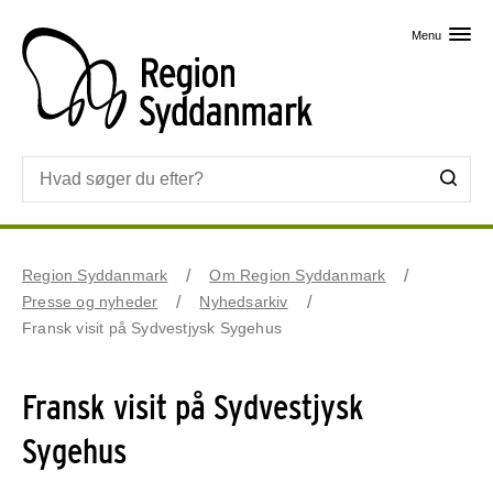
Skip til primært indhold
Menu
Region Syddanmark
Om Region Syddanmark
Presse og nyheder
Nyhedsarkiv
Fransk visit på Sydvestjysk Sygehus
Fransk visit på Sydvestjysk
Sygehus