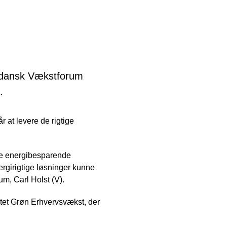
yddansk Vækstforum
.
 at levere de rigtige
nye energibesparende
ergirigtige løsninger kunne
m, Carl Holst (V).
tet Grøn Erhvervsvækst, der