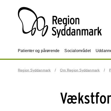
Patienter og pårørende
Socialområdet
Uddannel
Region Syddanmark
Om Region Syddanmark
P
Vækstfor