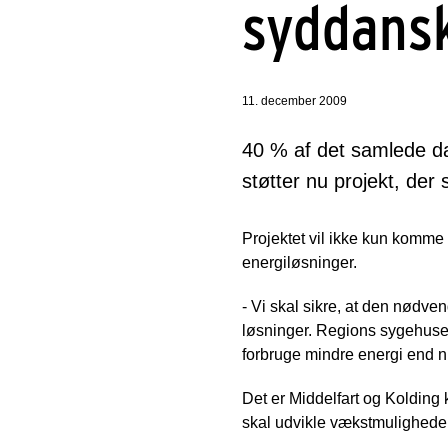
syddansk
11. december 2009
40 % af det samlede d
støtter nu projekt, der 
Projektet vil ikke kun komme 
energiløsninger.
- Vi skal sikre, at den nødv
løsninger. Regions sygehuse 
forbruge mindre energi end n
Det er Middelfart og Koldin
skal udvikle vækstmulighedern