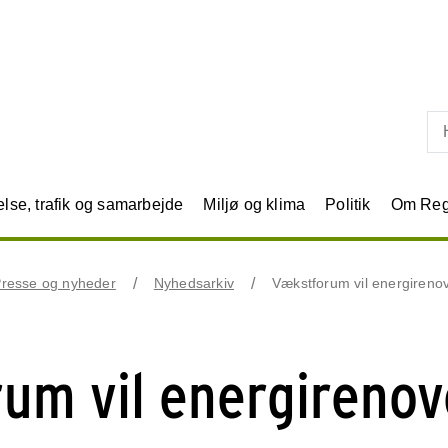
Skip til primært indhold
se, trafik og samarbejde
Miljø og klima
Politik
Om Reg
resse og nyheder
Nyhedsarkiv
Vækstforum vil energireno
um vil energirenov