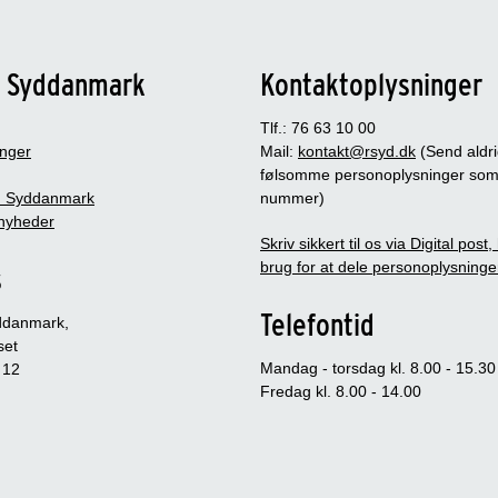
n Syddanmark
Kontaktoplysninger
Tlf.: 76 63 10 00
inger
Mail:
kontakt@rsyd.dk
(Send aldr
følsomme personoplysninger so
 Syddanmark
nummer)
nyheder
Skriv sikkert til os via Digital post
brug for at dele personoplysninge
s
Telefontid
ddanmark,
set
Mandag - torsdag kl. 8.00 - 15.30
 12
Fredag kl. 8.00 - 14.00