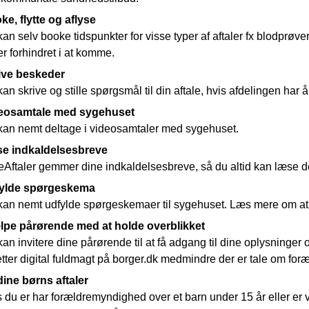
ke, flytte og aflyse
an selv booke tidspunkter for visse typer af aftaler fx blodprøver.
er forhindret i at komme.
ive beskeder
an skrive og stille spørgsmål til din aftale, hvis afdelingen har å
eosamtale med sygehuset
kan nemt deltage i videosamtaler med sygehuset.
e indkaldelsesbreve
eAftaler gemmer dine indkaldelsesbreve, så du altid kan læse 
ylde spørgeskema
kan nemt udfylde spørgeskemaer til sygehuset. Læs mere om a
lpe pårørende med at holde overblikket
an invitere dine pårørende til at få adgang til dine oplysninger 
tter digital fuldmagt på borger.dk medmindre der er tale om fo
dine børns aftaler
 du er har forældremyndighed over et barn under 15 år eller er