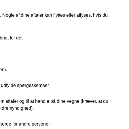
 Nogle af dine aftaler kan flyttes eller aflyses, hvis du
bnet for det.
dem.
t udfylde spørgeskemaer
om aftaler og til at handle på dine vegne (kræver, at du
rældremyndighed).
 værge for andre personer,