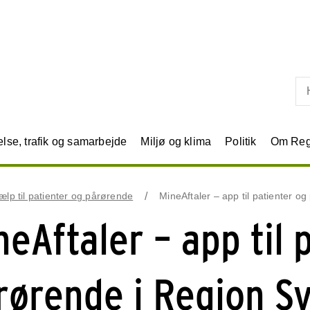
Skip til primært indhold
se, trafik og samarbejde
Miljø og klima
Politik
Om Reg
ælp til patienter og pårørende
MineAftaler – app til patienter 
neAftaler – app til 
rørende i Region 