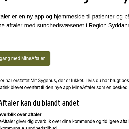
aler er en ny app og hjemmeside til patienter og på
ine aftaler med sundhedsvæsenet i Region Syddan
 gang med MineAftaler
er har erstattet Mit Sygehus, der er lukket. Hvis du har brugt be
tisk blevet overført til den nye app MineAftaler som en besked ti
Aftaler kan du blandt andet
overblik over aftaler
Aftaler giver dig overblik over dine kommende og tidligere aft
e kommunale sundhedstilbud.