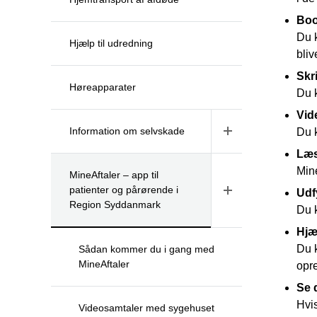
Boo
Du k
Hjælp til udredning
bliv
Skr
Høreapparater
Du k
Vid
Information om selvskade
Du 
Læs
Min
MineAftaler – app til
patienter og pårørende i
Udf
Region Syddanmark
Du 
Hjæ
Du k
Sådan kommer du i gang med
MineAftaler
opre
Se 
Hvis
Videosamtaler med sygehuset