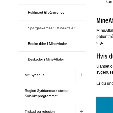
kan
Fuldmagt til pårørende
MineAf
Spørgeskemaer i MineAftaler
MineAftal
patientmå
dig.
Booke tider i MineAftaler
Hvis d
Beskeder i MineAftaler
Uanset om
sygehuset
Mit Sygehus
Er du und
Region Syddanmark støtter
Solsikkeprogrammet
Tilskud og refusion