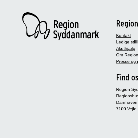
Regio
Kontakt
Ledige still
Akuthjælp
Om Region
Presse og 
Find o
Region Sy
Regionshu
Damhaven
7100 Vejle