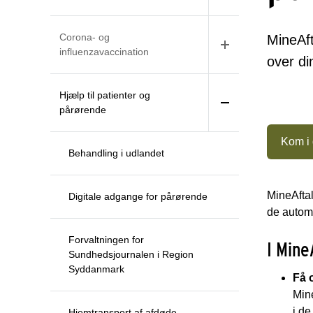
Corona- og
MineAft
influenzavaccination
over d
Hjælp til patienter og
pårørende
Kom i
Behandling i udlandet
MineAftal
Digitale adgange for pårørende
de automa
Forvaltningen for
I Mine
Sundhedsjournalen i Region
Syddanmark
Få 
Mine
i d
Hjemtransport af afdøde