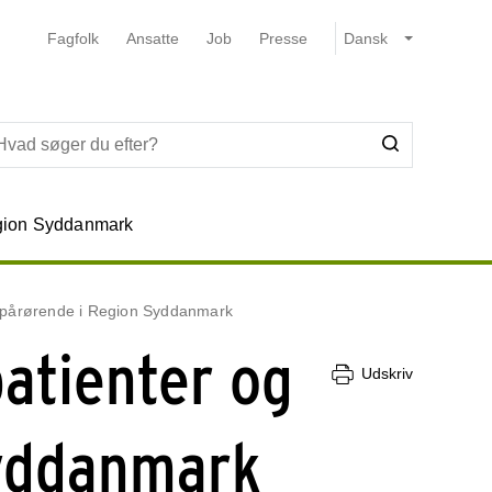
Fagfolk
Ansatte
Job
Presse
ion Syddanmark
og pårørende i Region Syddanmark
patienter og
Udskriv
Syddanmark