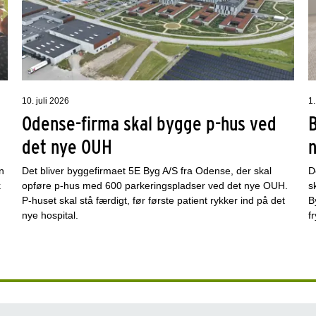
10. juli 2026
1.
Odense-firma skal bygge p-hus ved
det nye OUH
n
Det bliver byggefirmaet 5E Byg A/S fra Odense, der skal
D
k
opføre p-hus med 600 parkeringspladser ved det nye OUH.
s
P-huset skal stå færdigt, før første patient rykker ind på det
B
nye hospital.
f