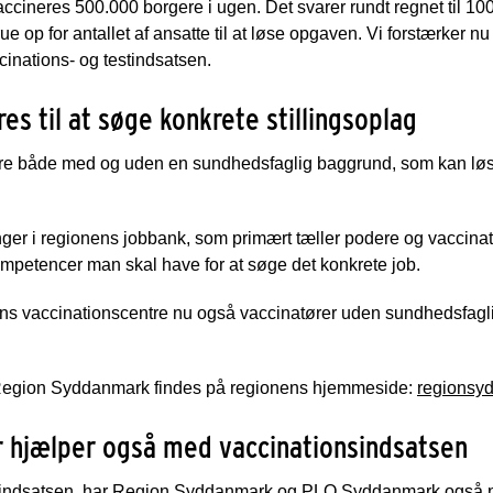
ccineres 500.000 borgere i ugen. Det svarer rundt regnet til 10
rue op for antallet af ansatte til at løse opgaven. Vi forstærker nu
cinations- og testindsatsen.
s til at søge konkrete stillingsoplag
e både med og uden en sundhedsfaglig baggrund, som kan lø
linger i regionens jobbank, som primært tæller podere og vaccinatø
ompetencer man skal have for at søge det konkrete job.
ns vaccinationscentre nu også vaccinatører uden sundhedsfagli
 Region Syddanmark findes på regionens hjemmeside:
regionsy
r hjælper også med vaccinationsindsatsen
nsindsatsen, har Region Syddanmark og PLO Syddanmark også ne