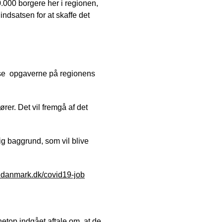
0.000 borgere her i regionen,
 indsatsen for at skaffe det
se opgaverne på regionens
rer. Det vil fremgå af det
g baggrund, som vil blive
ddanmark.dk/covid19-job
top indgået aftale om, at de