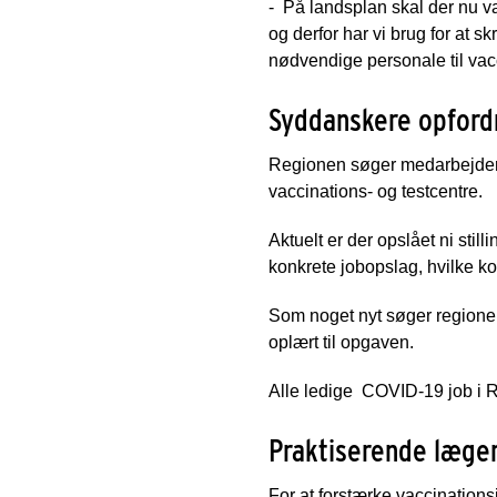
- På landsplan skal der nu va
og derfor har vi brug for at sk
nødvendige personale til vac
Syddanskere opfordre
Regionen søger medarbejder
vaccinations- og testcentre.
Aktuelt er der opslået ni stil
konkrete jobopslag, hvilke k
Som noget nyt søger regione
oplært til opgaven.
Alle ledige COVID-19 job i
Praktiserende læge
For at forstærke vaccinatio