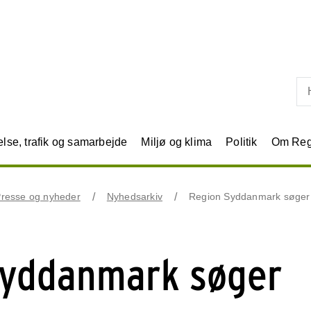
Skip til primært indhold
se, trafik og samarbejde
Miljø og klima
Politik
Om Reg
resse og nyheder
Nyhedsarkiv
Region Syddanmark søger pe
Syddanmark søger