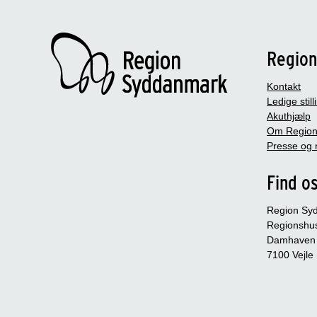
Regio
Kontakt
Ledige still
Akuthjælp
Om Region
Presse og 
Find o
Region Sy
Regionshu
Damhaven
7100 Vejle