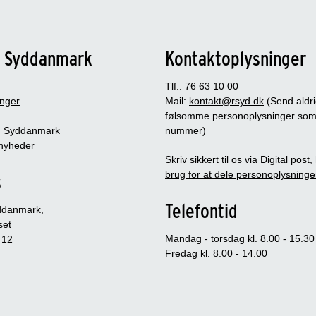
n Syddanmark
Kontaktoplysninger
Tlf.: 76 63 10 00
inger
Mail:
kontakt@rsyd.dk
(Send aldr
følsomme personoplysninger so
 Syddanmark
nummer)
nyheder
Skriv sikkert til os via Digital post
brug for at dele personoplysninge
s
Telefontid
ddanmark,
set
Mandag - torsdag kl. 8.00 - 15.30
 12
Fredag kl. 8.00 - 14.00