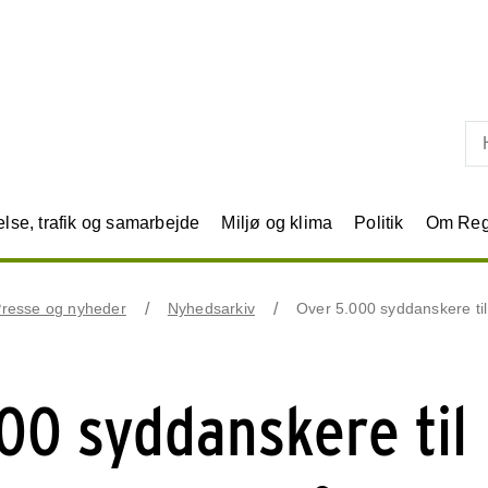
Skip til primært indhold
se, trafik og samarbejde
Miljø og klima
Politik
Om Reg
resse og nyheder
Nyhedsarkiv
Over 5.000 syddanskere ti
00 syddanskere til