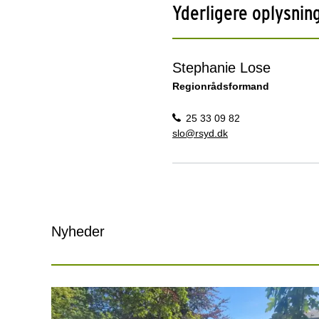
Yderligere oplysnin
Stephanie Lose
Regionrådsformand
25 33 09 82
slo@rsyd.dk
Nyheder