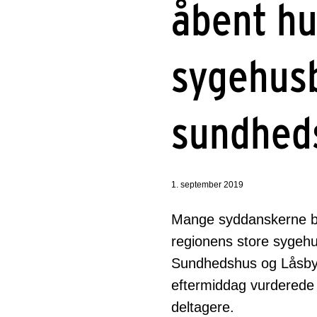
åbent hu
sygehus
sundhed
1. september 2019
Mange syddanskerne bru
regionens store sygehu
Sundhedshus og Låsbyh
eftermiddag vurderede
deltagere.