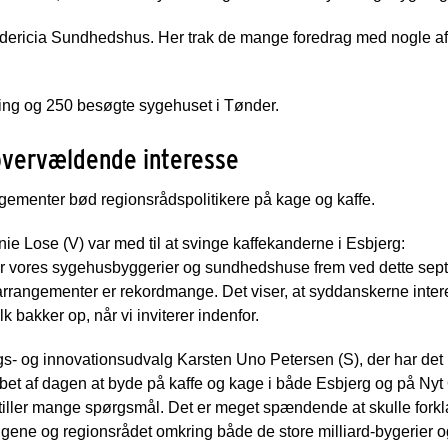
Fredericia Sundhedshus. Her trak de mange foredrag med nogle 
ing og 250 besøgte sygehuset i Tønder.
 overvældende interesse
gementer bød regionsrådspolitikere på kage og kaffe.
 Lose (V) var med til at svinge kaffekanderne i Esbjerg:
 viser vores sygehusbyggerier og sundhedshuse frem ved dette s
arrangementer er rekordmange. Det viser, at syddanskerne intere
 bakker op, når vi inviterer indenfor.
- og innovationsudvalg Karsten Uno Petersen (S), der har det po
bet af dagen at byde på kaffe og kage i både Esbjerg og på Ny
 stiller mange spørgsmål. Det er meget spændende at skulle fork
valgene og regionsrådet omkring både de store milliard-bygerier 