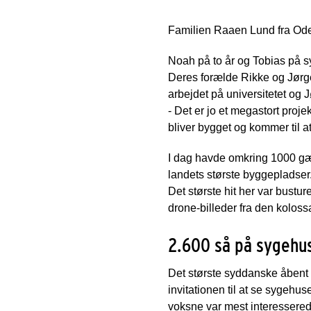
Familien Raaen Lund fra Od
Noah på to år og Tobias på sy
Deres forælde Rikke og Jørge
arbejdet på universitetet og
- Det er jo et megastort pro
bliver bygget og kommer til 
I dag havde omkring 1000 gæ
landets største byggepladser
Det største hit her var bustu
drone-billeder fra den kolos
2.600 så på sygehus
Det største syddanske åbent 
invitationen til at se sygehus
voksne var mest interessered