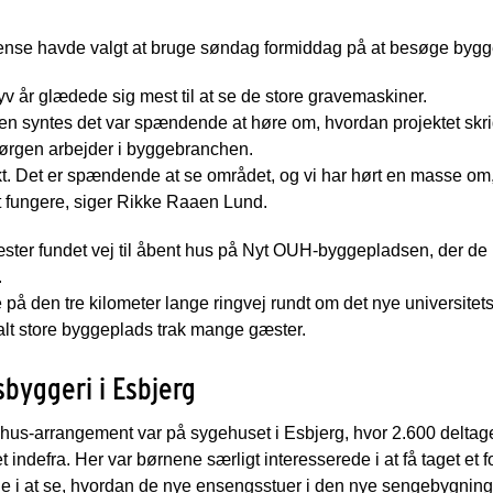
ense havde valgt at bruge søndag formiddag på at besøge byg
v år glædede sig mest til at se de store gravemaskiner.
n syntes det var spændende at høre om, hvordan projektet skride
 Jørgen arbejder i byggebranchen.
jekt. Det er spændende at se området, og vi har hørt en masse o
at fungere, siger Rikke Raaen Lund.
ster fundet vej til åbent hus på Nyt OUH-byggepladsen, der de
.
re på den tre kilometer lange ringvej rundt om det nye universitet
salt store byggeplads trak mange gæster.
byggeri i Esbjerg
hus-arrangement var på sygehuset i Esbjerg, hvor 2.600 deltag
et indefra. Her var børnene særligt interesserede i at få taget et 
e i at se, hvordan de nye ensengsstuer i den nye sengebygning b