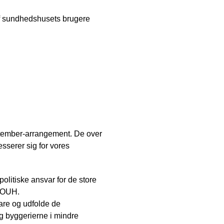
af sundhedshusets brugere
eptember-arrangement. De over
sserer sig for vores
litiske ansvar for de store
t OUH.
lare og udfolde de
og byggerierne i mindre