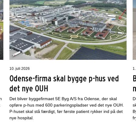
10. juli 2026
1.
Odense-firma skal bygge p-hus ved
det nye OUH
n
Det bliver byggefirmaet 5E Byg A/S fra Odense, der skal
D
k
opføre p-hus med 600 parkeringspladser ved det nye OUH.
s
P-huset skal stå færdigt, før første patient rykker ind på det
B
nye hospital.
f