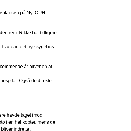
gepladsen på Nyt OUH.
r frem. Rikke har tidligere
m, hvordan det nye sygehus
 kommende år bliver en af
shospital. Også de direkte
ere havde taget imod
foto i en helikopter, mens de
liver indrettet.