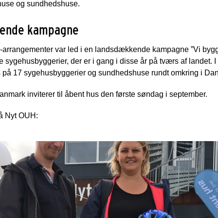
ehuse og sundhedshuse.
kkende kampagne
arrangementer var led i en landsdækkende kampagne ”Vi bygge
 sygehusbyggerier, der er i gang i disse år på tværs af landet
us på 17 sygehusbyggerier og sundhedshuse rundt omkring i Da
anmark inviterer til åbent hus den første søndag i september.
 på Nyt OUH: