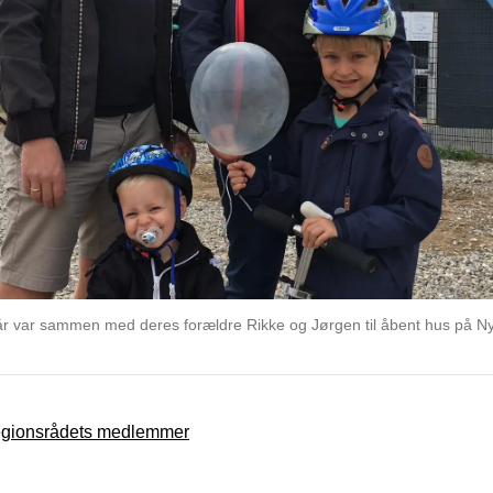
år var sammen med deres forældre Rikke og Jørgen til åbent hus på Ny
regionsrådets medlemmer