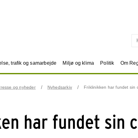
Skip til primært indhold
se, trafik og samarbejde
Miljø og klima
Politik
Om Reg
resse og nyheder
Nyhedsarkiv
Friklinikken har fundet sin 
ken har fundet sin 