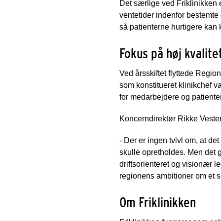
Det særlige ved Friklinikken 
ventetider indenfor bestemte 
så patienterne hurtigere kan 
Fokus på høj kvalite
Ved årsskiftet flyttede Regio
som konstitueret klinikchef va
for medarbejdere og patienter
Koncerndirektør Rikke Vester
- Der er ingen tvivl om, at det
skulle opretholdes. Men det gi
driftsorienteret og visionær 
regionens ambitioner om et s
Om Friklinikken