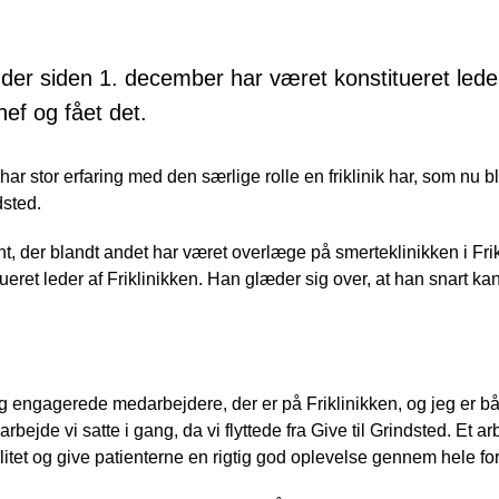
der siden 1. december har været konstitueret leder 
hef og fået det.
ar stor erfaring med den særlige rolle en friklinik har, som nu b
dsted.
t, der blandt andet har været overlæge på smerteklinikken i Frik
ret leder af Friklinikken. Han glæder sig over, at han snart kan
og engagerede medarbejdere, der er på Friklinikken, og jeg er båd
t arbejde vi satte i gang, da vi flyttede fra Give til Grindsted. Et a
litet og give patienterne en rigtig god oplevelse gennem hele for