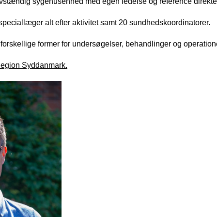
lvstændig sygehusenhed med egen ledelse og reference direkte 
peciallæger alt efter aktivitet samt 20 sundhedskoordinatorer.
e forskellige former for undersøgelser, behandlinger og operation
 Region Syddanmark.