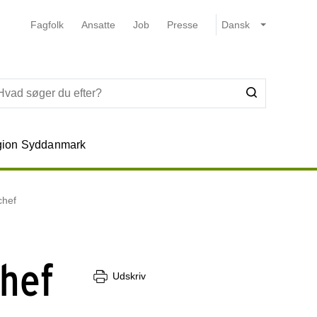
Fagfolk
Ansatte
Job
Presse
ion Syddanmark
chef
chef
Udskriv