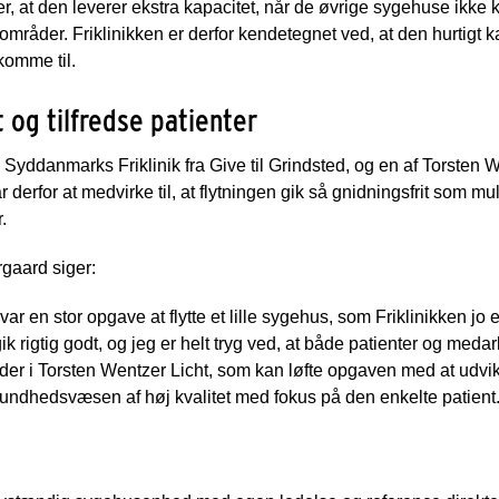
er, at den leverer ekstra kapacitet, når de øvrige sygehuse ikke
områder. Friklinikken er derfor kendetegnet ved, at den hurtigt 
komme til.
t og tilfredse patienter
n Syddanmarks Friklinik fra Give til Grindsted, og en af Torsten 
r derfor at medvirke til, at flytningen gik så gnidningsfrit som mu
.
gaard siger:
 var en stor opgave at flytte et lille sygehus, som Friklinikken jo 
k rigtig godt, og jeg er helt tryg ved, at både patienter og meda
leder i Torsten Wentzer Licht, som kan løfte opgaven med at udvi
undhedsvæsen af høj kvalitet med fokus på den enkelte patient