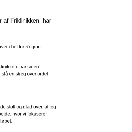
af Friklinikken, har
liver chef for Region
linikken, har siden
 slå en streg over ordet
e stolt og glad over, at jeg
rbejde, hvor vi fokuserer
løbet.