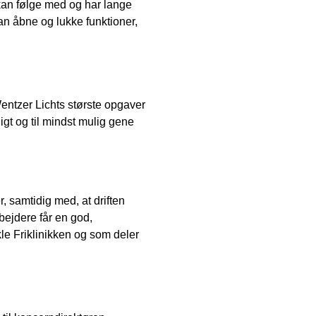
 kan følge med og har lange
kan åbne og lukke funktioner,
Wentzer Lichts største opgaver
ligt og til mindst mulig gene
er, samtidig med, at driften
rbejdere får en god,
kle Friklinikken og som deler
.