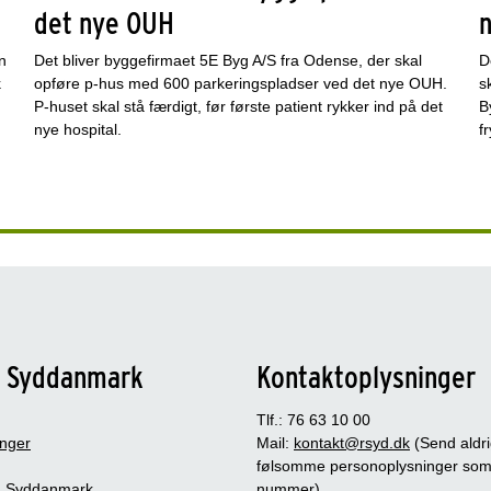
det nye OUH
n
Det bliver byggefirmaet 5E Byg A/S fra Odense, der skal
D
k
opføre p-hus med 600 parkeringspladser ved det nye OUH.
s
P-huset skal stå færdigt, før første patient rykker ind på det
B
nye hospital.
f
n Syddanmark
Kontaktoplysninger
Tlf.: 76 63 10 00
inger
Mail:
kontakt@rsyd.dk
(Send aldr
følsomme personoplysninger so
 Syddanmark
nummer)