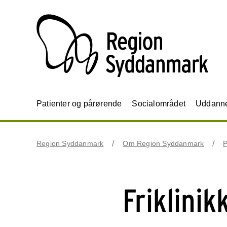
Patienter og pårørende
Socialområdet
Uddannel
Region Syddanmark
Om Region Syddanmark
P
Friklinik