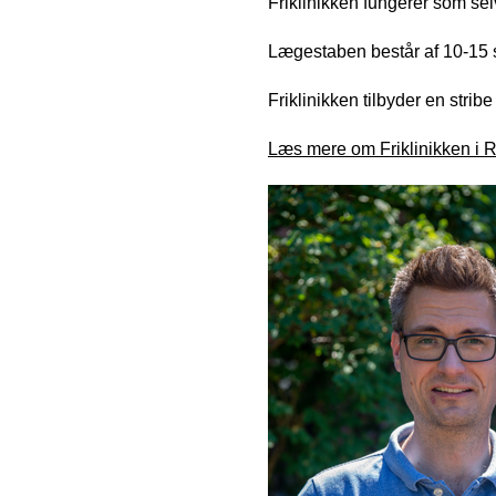
Friklinikken fungerer som se
Lægestaben består af 10-15 s
Friklinikken tilbyder en strib
Læs mere om Friklinikken i