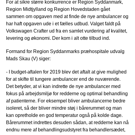
For at sikre større konkurrence er Region Syddanmark,
Region Midtjylland og Region Hovedstaden gået
sammen om opgaven med at finde de nye ambulancer og
har haft opgaven ude i et fælles udbud. Valget faldt på
Volkswagen Crafter ud fra en samlet vurdering af kvalitet,
levering og økonomi. Der kom i alt otte tilbud ind.
Formand for Region Syddanmarks præhospitale udvalg
Mads Skau (V) siger:
- I budget-aftalen for 2019 blev det aftalt at give mulighed
for at skifte til tungere ambulancer end de nuværende.
Det betyder, at vi kan indrette de nye ambulancer med
fokus på arbejdsmiljø for redderne og optimal behandling
af patienterne. For eksempel bliver ambulancerne bedre
isoleret, så der bliver mindre støj i bårerummet og man
kan opretholde en god temperatur også på kolde dage.
Bårerummet indrettes desuden sådan, at redderne kan nå
endnu mere af behandlingsudstyret fra behandlersædet,