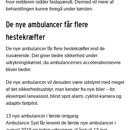
hvor redderen sidder fastspændt. Dermed vil mere af
behandlingen kunne foregå under kørslen.
De nye ambulancer får flere
hestekræfter
De nye ambulancer får flere hestekræfter end de
nuværende. Det giver bedre sikkerhed under
udrykningskørsel, da ambulancernes accelerationsevne
bliver bedre.
De nye ambulancer vil desuden være udstyret med meget
af det sikkerhedsudstyr, man kender fra nye biler – for
eksempel laneassist, blind spot alarm, cyklist-kamera og
adaptiv fartpilot.
13 nye ambulancer i første omgang
Ambulance Syd får leveret de første nye ambulancer i
august 2019 og inden udgangen af året vil 13 nye