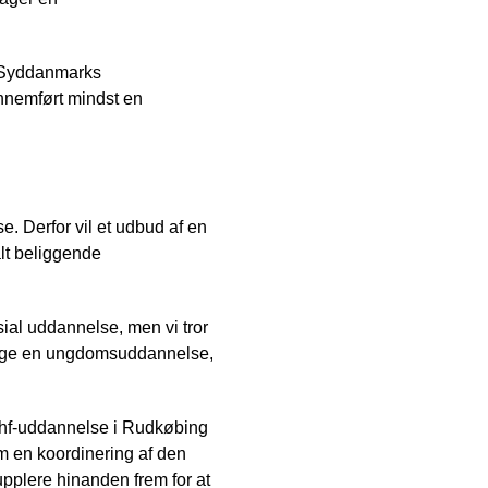
n Syddanmarks
nnemført mindst en
e. Derfor vil et udbud af en
alt beliggende
ial uddannelse, men vi tror
t tage en ungdomsuddannelse,
g hf-uddannelse i Rudkøbing
 en koordinering af den
supplere hinanden frem for at