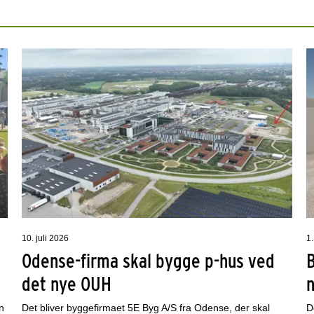
10. juli 2026
1.
Odense-firma skal bygge p-hus ved
det nye OUH
n
Det bliver byggefirmaet 5E Byg A/S fra Odense, der skal
D