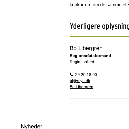
konkurrere om de samme ele
Yderligere oplysnin
Bo Libergren
Regionsrådsformand
Regionsrådet
29 20 18 00
bl@rsyd.dk
Bo Libergren
Nyheder