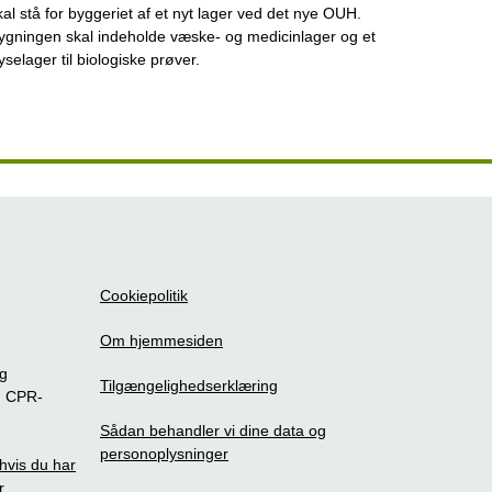
kal stå for byggeriet af et nyt lager ved det nye OUH.
ygningen skal indeholde væske- og medicinlager og et
ryselager til biologiske prøver.
Cookiepolitik
Om hjemmesiden
ig
Tilgængelighedserklæring
m CPR-
Sådan behandler vi dine data og
personoplysninger
, hvis du har
r.