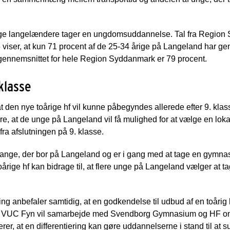
e unge langelændere tager en ungdomsuddannelse. Tal fra Regio
iser, at kun 71 procent af de 25-34 årige på Langeland har ge
nnemsnittet for hele Region Syddanmark er 79 procent.
 klasse
den nye toårige hf vil kunne påbegyndes allerede efter 9. klass
re, at de unge på Langeland vil få mulighed for at vælge en lok
a afslutningen på 9. klasse.
 mange, der bor på Langeland og er i gang med at tage en gymnas
toårige hf kan bidrage til, at flere unge på Langeland vælger a
ing anbefaler samtidig, at en godkendelse til udbud af en toåri
F & VUC Fyn vil samarbejde med Svendborg Gymnasium og HF om
rer, at en differentiering kan gøre uddannelserne i stand til at 