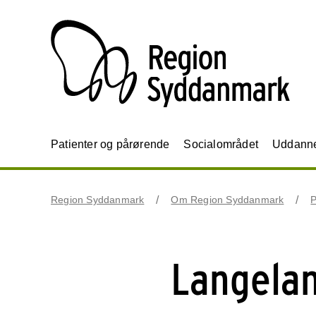
Patienter og pårørende
Socialområdet
Uddannel
Region Syddanmark
Om Region Syddanmark
P
Langelan