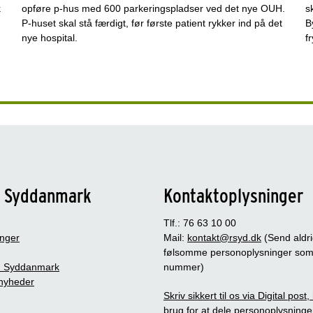
k
opføre p-hus med 600 parkeringspladser ved det nye OUH.
s
P-huset skal stå færdigt, før første patient rykker ind på det
B
nye hospital.
f
n Syddanmark
Kontaktoplysninger
Tlf.: 76 63 10 00
inger
Mail:
kontakt@rsyd.dk
(Send aldr
følsomme personoplysninger so
 Syddanmark
nummer)
nyheder
Skriv sikkert til os via Digital post
brug for at dele personoplysninge