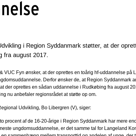
nnelse
dvikling i Region Syddanmark støtter, at der oprett
 fra august 2017.
UC Fyn ønsker, at der oprettes en toårig hf-uddannelse på La
gdomsuddannelse. Derfor ønsker de, at Region Syddanmark anbe
, at der oprettes en sådan uddannelse i Rudkøbing fra august 
ng nu anbefaler regionsrådet at støtte op om.
egional Udvikling, Bo Libergren (V), siger:
un to procent af de 16-20-årige i Region Syddanmark har mere en
 nærmeste ungdomsuddannelse, er det samme tal for Langeland K
er en sammenhæng mellem transporttid og andelen af unge, der 