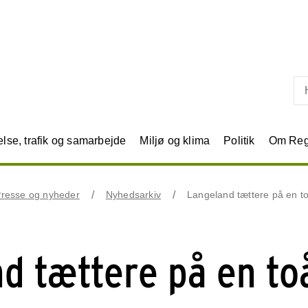
Skip til primært indhold
se, trafik og samarbejde
Miljø og klima
Politik
Om Reg
resse og nyheder
Nyhedsarkiv
Langeland tættere på en t
d tættere på en to