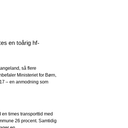
es en toårig hf-
ngeland, så flere
faler Ministeriet for Børn,
2017 – en anmodning som
d en times transporttid med
ommune 26 procent. Samtidig
tager en