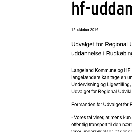
hf-udda
12. oktober 2016
Udvalget for Regional U
uddannelse i Rudkøbing
Langeland Kommune og HF & V
langelændere kan tage en un
Undervisning og Ligestilling
Udvalget for Regional Udvikli
Formanden for Udvalget for R
- Vores tal viser, at mens k
offentlig transport til den
viser undersøgelser, at der 