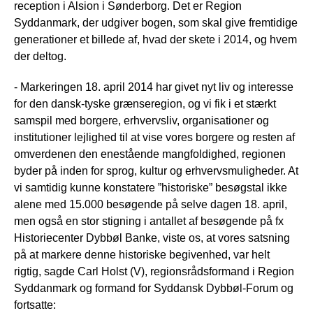
reception i Alsion i Sønderborg. Det er Region
Syddanmark, der udgiver bogen, som skal give fremtidige
generationer et billede af, hvad der skete i 2014, og hvem
der deltog.
- Markeringen 18. april 2014 har givet nyt liv og interesse
for den dansk-tyske grænseregion, og vi fik i et stærkt
samspil med borgere, erhvervsliv, organisationer og
institutioner lejlighed til at vise vores borgere og resten af
omverdenen den enestående mangfoldighed, regionen
byder på inden for sprog, kultur og erhvervsmuligheder. At
vi samtidig kunne konstatere ”historiske” besøgstal ikke
alene med 15.000 besøgende på selve dagen 18. april,
men også en stor stigning i antallet af besøgende på fx
Historiecenter Dybbøl Banke, viste os, at vores satsning
på at markere denne historiske begivenhed, var helt
rigtig, sagde Carl Holst (V), regionsrådsformand i Region
Syddanmark og formand for Syddansk Dybbøl-Forum og
fortsatte: