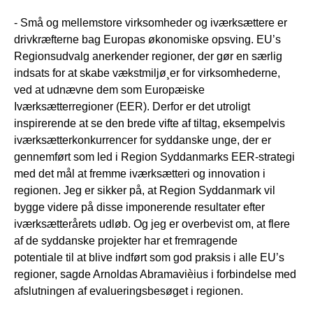
- Små og mellemstore virksomheder og iværksættere er
drivkræfterne bag Europas økonomiske opsving. EU’s
Regionsudvalg anerkender regioner, der gør en særlig
indsats for at skabe vækstmiljø¸er for virksomhederne,
ved at udnævne dem som Europæiske
Iværksætterregioner (EER). Derfor er det utroligt
inspirerende at se den brede vifte af tiltag, eksempelvis
iværksætterkonkurrencer for syddanske unge, der er
gennemført som led i Region Syddanmarks EER-strategi
med det mål at fremme iværksætteri og innovation i
regionen. Jeg er sikker på, at Region Syddanmark vil
bygge videre på disse imponerende resultater efter
iværksætterårets udløb. Og jeg er overbevist om, at flere
af de syddanske projekter har et fremragende
potentiale til at blive indført som god praksis i alle EU’s
regioner, sagde Arnoldas Abramavièius i forbindelse med
afslutningen af evalueringsbesøget i regionen.