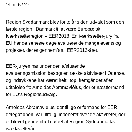
14. marts 2014
Region Syddanmark blev for to år siden udvalgt som den
første region i Danmark til at være Europæisk
Iværksætterregion – EER2013. En iværksætter-jury fra
EU har de seneste dage evalueret de mange events og
projekter, der er gennemført i EER2013-året.
EER-juryen har under den afsluttende
evalueringsmission besøgt en række aktiviteter i Odense,
og indtrykkene har været helt i top, fremgår det af en
udtalelse fra Arnoldas Abramavièius, der er næstformand
for EU’s Regionsudvalg.
Arnoldas Abramavièius, der tillige er formand for EER-
delegationen, var utrolig imponeret over de aktiviteter, der
er blevet gennemført i løbet af Region Syddanmarks
iværksætterår.