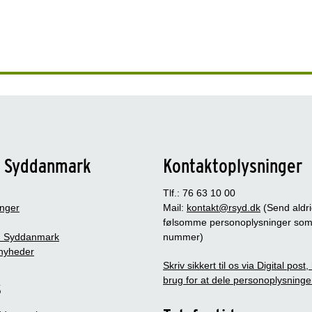
n Syddanmark
Kontaktoplysninger
Tlf.: 76 63 10 00
inger
Mail:
kontakt@rsyd.dk
(Send aldr
følsomme personoplysninger so
 Syddanmark
nummer)
nyheder
Skriv sikkert til os via Digital post
brug for at dele personoplysninge
s