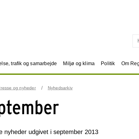
Skip til primært indhold
se, trafik og samarbejde
Miljø og klima
Politik
Om Reg
resse og nyheder
Nyhedsarkiv
ptember
le nyheder udgivet i september 2013