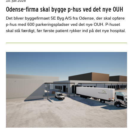
10. juli 2026
Odense-firma skal bygge p-hus ved det nye OUH
Det bliver byggefirmaet 5E Byg A/S fra Odense, der skal opføre
p-hus med 600 parkeringspladser ved det nye OUH. P-huset
skal stå færdigt, før første patient rykker ind på det nye hospital.