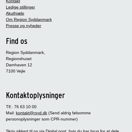
Kontakt
Ledige stillinger
Akuthjælp
Om Region Syddanmark
Presse og nyheder
Find os
Region Syddanmark,
Regionshuset
Damhaven 12
7100 Vejle
Kontaktoplysninger
Tlf.: 76 63 10 00
Mail:
kontakt@rsyd.dk
(Send aldrig følsomme
personoplysninger som CPR-nummer)
Skriv sikkert til os via Digital post, hvis du har brug for at dele