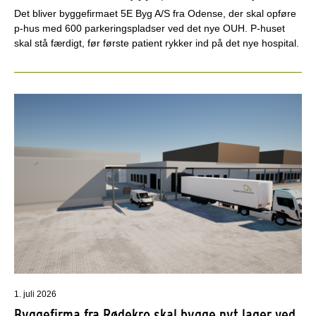
Det bliver byggefirmaet 5E Byg A/S fra Odense, der skal opføre
p-hus med 600 parkeringspladser ved det nye OUH. P-huset
skal stå færdigt, før første patient rykker ind på det nye hospital.
1. juli 2026
Byggefirma fra Rødekro skal bygge nyt lager ved