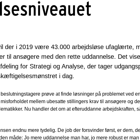
lsesniveauet
l der i 2019 være 43.000 arbejdsløse ufaglærte, m
ger til ansøgere med den rette uddannelse. Det vise
eling for Strategi og Analyse, der tager udgangsp
kæftigelsesmønstret i dag.
eslutningstagere prøve at finde løsninger på problemet ved en
misforholdet mellem ubesatte stillingers krav til ansøgere og d
ematikker. Nu handler det om at efteruddanne arbejdskraften, 
ensen endnu mere tydelig. De job der forsvinder først, er dem, 
anden måde: Jo mere uddannelse man har, jo mere robust er man o