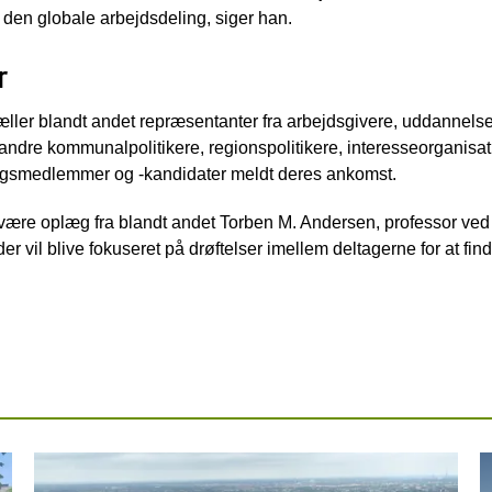
 den globale arbejdsdeling, siger han.
r
ller blandt andet repræsentanter fra arbejdsgivere, uddannels
 andre kommunalpolitikere, regionspolitikere, interesseorganisa
tingsmedlemmer og -kandidater meldt deres ankomst.
være oplæg fra blandt andet Torben M. Andersen, professor ved
 vil blive fokuseret på drøftelser imellem deltagerne for at finde