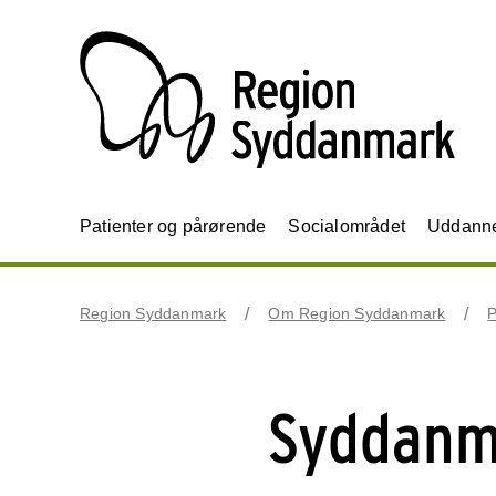
Patienter og pårørende
Socialområdet
Uddannel
Region Syddanmark
Om Region Syddanmark
P
Syddanma