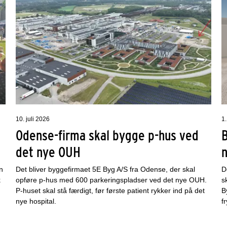
10. juli 2026
1.
Odense-firma skal bygge p-hus ved
det nye OUH
n
Det bliver byggefirmaet 5E Byg A/S fra Odense, der skal
D
k
opføre p-hus med 600 parkeringspladser ved det nye OUH.
s
P-huset skal stå færdigt, før første patient rykker ind på det
B
nye hospital.
f