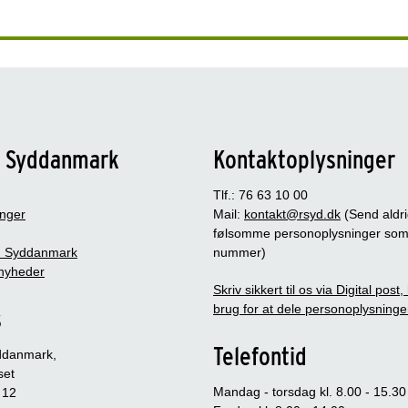
n Syddanmark
Kontaktoplysninger
Tlf.: 76 63 10 00
inger
Mail:
kontakt@rsyd.dk
(Send aldr
følsomme personoplysninger so
 Syddanmark
nummer)
nyheder
Skriv sikkert til os via Digital post
brug for at dele personoplysninge
s
Telefontid
ddanmark,
set
Mandag - torsdag kl. 8.00 - 15.30
 12