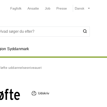
Fagfolk
Ansatte
Job
Presse
ion Syddanmark
løfte uddannelsesniveauet
øfte
Udskriv