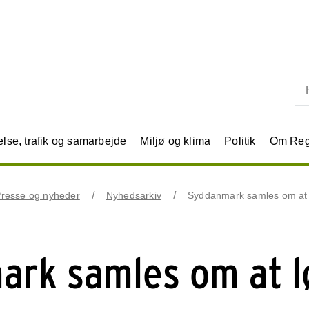
Skip til primært indhold
se, trafik og samarbejde
Miljø og klima
Politik
Om Reg
resse og nyheder
Nyhedsarkiv
Syddanmark samles om at 
rk samles om at l