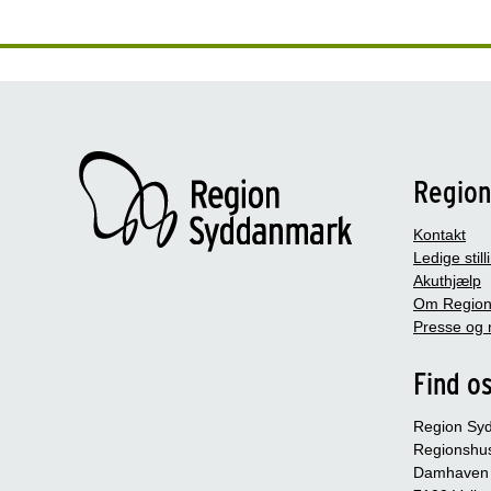
Regio
Kontakt
Ledige still
Akuthjælp
Om Region
Presse og 
Find o
Region Sy
Regionshu
Damhaven