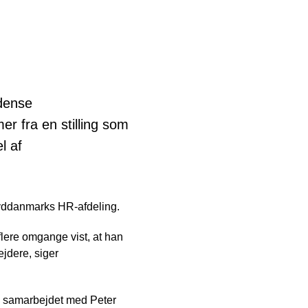
dense
r fra en stilling som
l af
n Syddanmarks HR-afdeling.
flere omgange vist, at han
jdere, siger
il samarbejdet med Peter