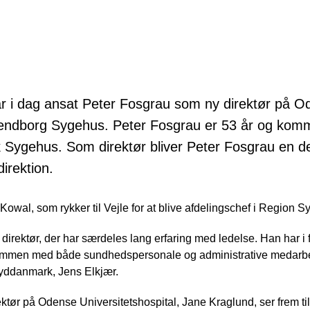
 i dag ansat Peter Fosgrau som ny direktør på O
vendborg Sygehus. Peter Fosgrau er 53 år og komme
k Sygehus. Som direktør bliver Peter Fosgrau en de
direktion.
e Kowal, som rykker til Vejle for at blive afdelingschef i Regio
 direktør, der har særdeles lang erfaring med ledelse. Han har i 
ammen med både sundhedspersonale og administrative medarbe
yddanmark, Jens Elkjær.
tør på Odense Universitetshospital, Jane Kraglund, ser frem t