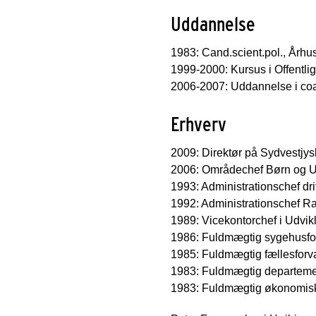
Uddannelse
1983: Cand.scient.pol., Århus
1999-2000: Kursus i Offentli
2006-2007: Uddannelse i coa
Erhverv
2009: Direktør på Sydvestjy
2006: Områdechef Børn og 
1993: Administrationschef dri
1992: Administrationschef R
1989: Vicekontorchef i Udvik
1986: Fuldmægtig sygehusfor
1985: Fuldmægtig fællesforva
1983: Fuldmægtig departement
1983: Fuldmægtig økonomisk 