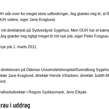
 OUH står over for meget store udfordringer. Jeg glæder mig til, a
OUH videre, siger Jane Kraglund.
 for mit direktørjob på Sydvestjysk Sygehus. Men OUH har et kæm
 Jeg glæder mig rigtigt meget til mit nye job, siger Peter Fosgra
nye job 1. marts 2011.
 direktionen på Odense Universitetshospital/Svendborg Sygehus
tør Jane Kraglund, direktør Henrik Villadsen, direktør Judith M
est.
 sundhedsdirektør i Region Syddanmark, Jens Elkjær.
rau i uddrag