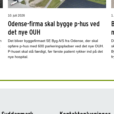
10. juli 2026
1.
Odense-firma skal bygge p-hus ved
det nye OUH
n
Det bliver byggefirmaet 5E Byg A/S fra Odense, der skal
D
k
opføre p-hus med 600 parkeringspladser ved det nye OUH.
s
P-huset skal stå færdigt, før første patient rykker ind på det
B
nye hospital.
f