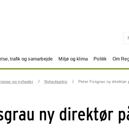
Skip til primært indhold
se, trafik og samarbejde
Miljø og klima
Politik
Om Reg
resse og nyheder
Nyhedsarkiv
Peter Fosgrau ny direktør
sgrau ny direktør p