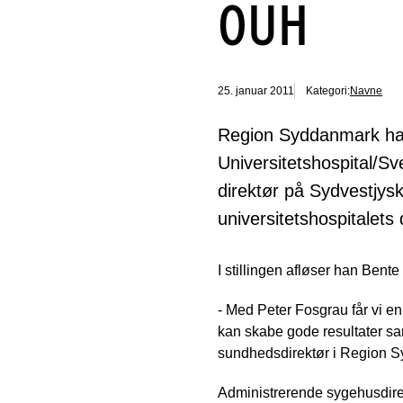
OUH
25. januar 2011
Kategori:
Navne
Region Syddanmark har
Universitetshospital/S
direktør på Sydvestjys
universitetshospitalets 
I stillingen afløser han Bent
- Med Peter Fosgrau får vi en
kan skabe gode resultater s
sundhedsdirektør i Region S
Administrerende sygehusdirek