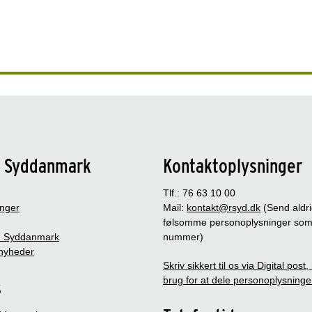
n Syddanmark
Kontaktoplysninger
Tlf.: 76 63 10 00
inger
Mail:
kontakt@rsyd.dk
(Send aldr
følsomme personoplysninger so
 Syddanmark
nummer)
nyheder
Skriv sikkert til os via Digital post
brug for at dele personoplysninge
s