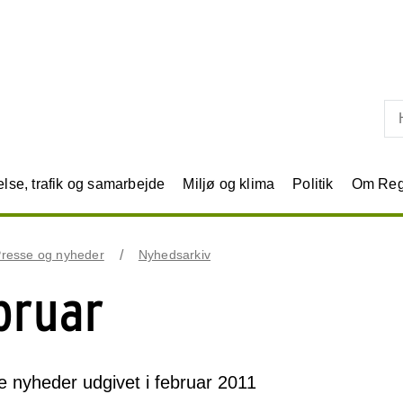
Skip til primært indhold
se, trafik og samarbejde
Miljø og klima
Politik
Om Reg
resse og nyheder
Nyhedsarkiv
bruar
le nyheder udgivet i februar 2011