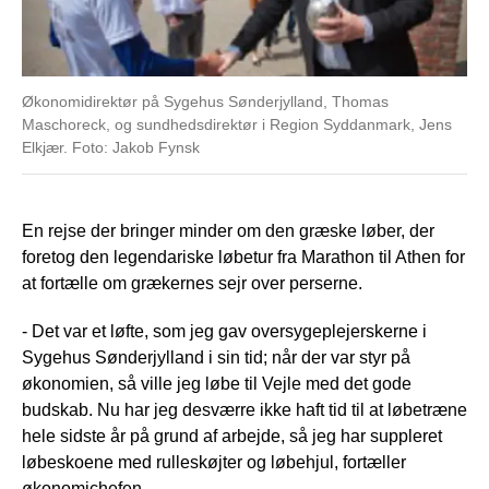
Økonomidirektør på Sygehus Sønderjylland, Thomas
Øk
Maschoreck, og sundhedsdirektør i Region Syddanmark, Jens
Ma
Elkjær. Foto: Jakob Fynsk
Se
En rejse der bringer minder om den græske løber, der
foretog den legendariske løbetur fra Marathon til Athen for
at fortælle om grækernes sejr over perserne.
- Det var et løfte, som jeg gav oversygeplejerskerne i
Sygehus Sønderjylland i sin tid; når der var styr på
økonomien, så ville jeg løbe til Vejle med det gode
budskab. Nu har jeg desværre ikke haft tid til at løbetræne
hele sidste år på grund af arbejde, så jeg har suppleret
løbeskoene med rulleskøjter og løbehjul, fortæller
økonomichefen.