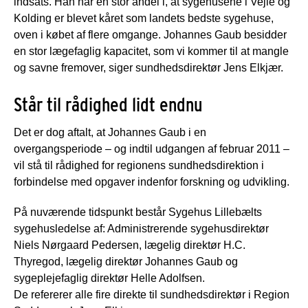
indsats. Han har en stor andel i, at sygehusene i Vejle og
Kolding er blevet kåret som landets bedste sygehuse,
oven i købet af flere omgange. Johannes Gaub besidder
en stor lægefaglig kapacitet, som vi kommer til at mangle
og savne fremover, siger sundhedsdirektør Jens Elkjær.
Står til rådighed lidt endnu
Det er dog aftalt, at Johannes Gaub i en
overgangsperiode – og indtil udgangen af februar 2011 –
vil stå til rådighed for regionens sundhedsdirektion i
forbindelse med opgaver indenfor forskning og udvikling.
På nuværende tidspunkt består Sygehus Lillebælts
sygehusledelse af: Administrerende sygehusdirektør
Niels Nørgaard Pedersen, lægelig direktør H.C.
Thyregod, lægelig direktør Johannes Gaub og
sygeplejefaglig direktør Helle Adolfsen.
De refererer alle fire direkte til sundhedsdirektør i Region