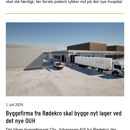
skal stå færdigt, før første patient rykker ind på det nye hospital.
1. juli 2026
Byggefirma fra Rødekro skal bygge nyt lager ved
det nye OUH
Det bliver byggefirmaet Chr. Johannsen A/S fra Rødekro der