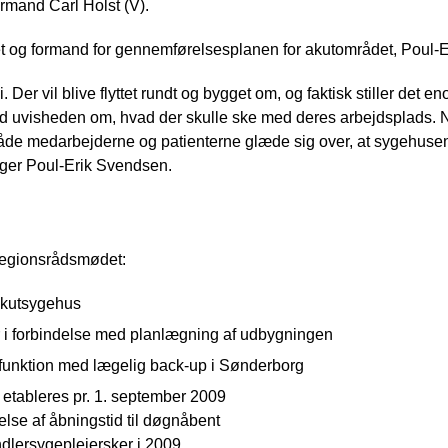
rmand Carl Holst (V).
t og formand for gennemførelsesplanen for akutområdet, Poul-Eri
i. Der vil blive flyttet rundt og bygget om, og faktisk stiller det e
d uvisheden om, hvad der skulle ske med deres arbejdsplads. 
åde medarbejderne og patienterne glæde sig over, at sygehusen
iger Poul-Erik Svendsen.
 regionsrådsmødet:
akutsygehus
r i forbindelse med planlægning af udbygningen
efunktion med lægelig back-up i Sønderborg
etableres pr. 1. september 2009
else af åbningstid til døgnåbent
lersygeplejersker i 2009