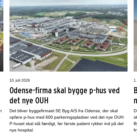
10. juli 2026
1.
Odense-firma skal bygge p-hus ved
det nye OUH
n
Det bliver byggefirmaet 5E Byg A/S fra Odense, der skal
D
k
opføre p-hus med 600 parkeringspladser ved det nye OUH.
s
P-huset skal stå færdigt, før første patient rykker ind på det
B
nye hospital.
f