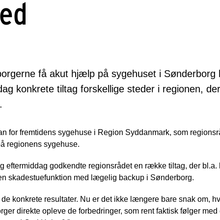
hed
orgerne få akut hjælp på sygehuset i Sønderborg 
ag konkrete tiltag forskellige steder i regionen, de
.
plan for fremtidens sygehuse i Region Syddanmark, som regionsrå
d på regionens sygehuse.
ftermiddag godkendte regionsrådet en række tiltag, der bl.a. b
en skadestuefunktion med lægelig backup i Sønderborg.
se de konkrete resultater. Nu er det ikke længere bare snak om, h
er direkte opleve de forbedringer, som rent faktisk følger med