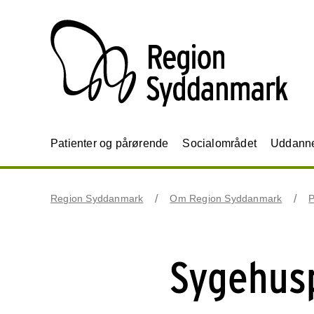
Patienter og pårørende
Socialområdet
Uddannel
Region Syddanmark
Om Region Syddanmark
P
Sygehusp