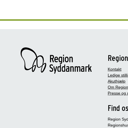
Regio
Kontakt
Ledige still
Akuthjælp
Om Region
Presse og 
Find o
Region Sy
Regionshu