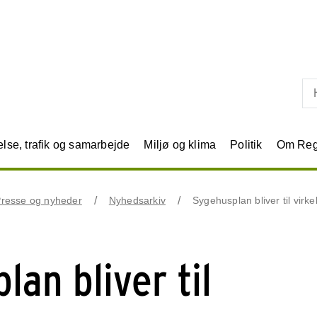
Skip til primært indhold
se, trafik og samarbejde
Miljø og klima
Politik
Om Reg
resse og nyheder
Nyhedsarkiv
Sygehusplan bliver til virke
lan bliver til