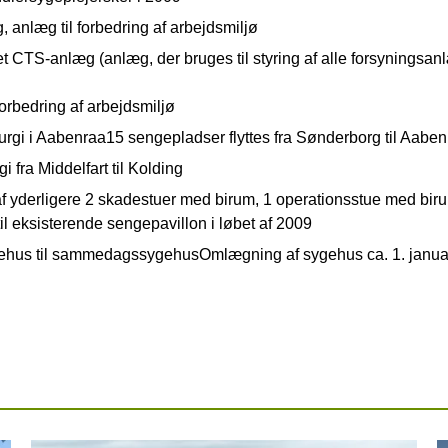
 anlæg til forbedring af arbejdsmiljø
et CTS-anlæg (anlæg, der bruges til styring af alle forsyningsan
forbedring af arbejdsmiljø
rurgi i Aabenraa15 sengepladser flyttes fra Sønderborg til Aaben
i fra Middelfart til Kolding
 af yderligere 2 skadestuer med birum, 1 operationsstue med bir
til eksisterende sengepavillon i løbet af 2009
ehus til sammedagssygehusOmlægning af sygehus ca. 1. janua