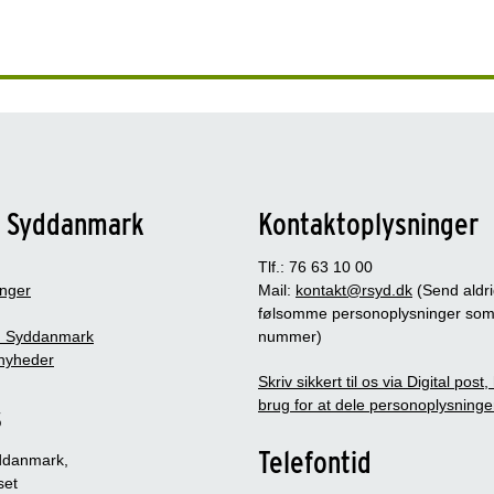
n Syddanmark
Kontaktoplysninger
Tlf.: 76 63 10 00
inger
Mail:
kontakt@rsyd.dk
(Send aldr
følsomme personoplysninger so
 Syddanmark
nummer)
nyheder
Skriv sikkert til os via Digital post
brug for at dele personoplysninge
s
Telefontid
ddanmark,
set