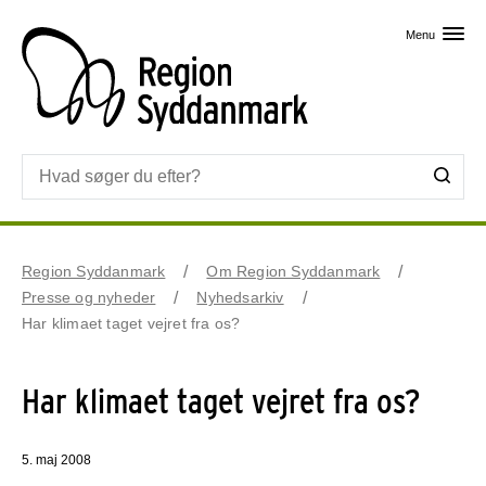
Skip til primært indhold
Menu
Region Syddanmark
Om Region Syddanmark
Presse og nyheder
Nyhedsarkiv
Har klimaet taget vejret fra os?
Har klimaet taget vejret fra os?
5. maj 2008