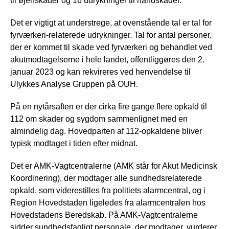
til øjenskader og 16 udrykninger til håndskader.
Det er vigtigt at understrege, at ovenstående tal er tal for
fyrværkeri-relaterede udrykninger. Tal for antal personer,
der er kommet til skade ved fyrværkeri og behandlet ved
akutmodtagelserne i hele landet, offentliggøres den 2.
januar 2023 og kan rekvireres ved henvendelse til
Ulykkes Analyse Gruppen på OUH.
På en nytårsaften er der cirka fire gange flere opkald til
112 om skader og sygdom sammenlignet med en
almindelig dag. Hovedparten af 112-opkaldene bliver
typisk modtaget i tiden efter midnat.
Det er AMK-Vagtcentralerne (AMK står for Akut Medicinsk
Koordinering), der modtager alle sundhedsrelaterede
opkald, som viderestilles fra politiets alarmcentral, og i
Region Hovedstaden ligeledes fra alarmcentralen hos
Hovedstadens Beredskab. På AMK-Vagtcentralerne
sidder sundhedsfagligt personale, der modtager, vurderer