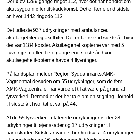
Der blev 1289 gange ringet 112, hvor det har handlet om
akut sygdom eller tilskadekomst. Det er færre end sidste
år, hvor 1442 ringede 112.
Det udløste 937 udrykninger med ambulancer,
akutlægebiler og akutbiler. Det er færre end sidste år, hvor
der var 1184 kørsler. Akutlægehelikopterne var med 5
flyvninger i luften flere gange end sidste år, hvor
akutlægehelikopterne havde 4 flyvninger.
På landsplan melder Region Syddanmarks AMK-
Vagtcentral desuden om 55 udrykninger, som de fem
AMK-Vagtcentraler har vurderet til at være på grund af
fyrværkeri. Dermed er der her tale om en stigning i forhold
til sidste år, hvor tallet var på 44.
Af de 55 fyrværkeri-relaterede udrykninger er der 28
udrykninger til øjenskader og 17 udrykninger til
håndskader. Sidste år var der henholdsvis 14 udrykninger