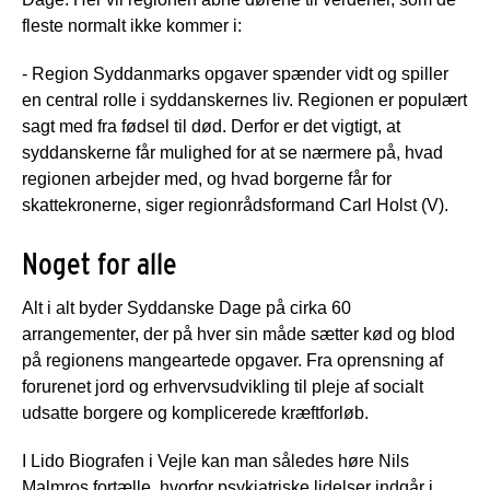
fleste normalt ikke kommer i:
- Region Syddanmarks opgaver spænder vidt og spiller
en central rolle i syddanskernes liv. Regionen er populært
sagt med fra fødsel til død. Derfor er det vigtigt, at
syddanskerne får mulighed for at se nærmere på, hvad
regionen arbejder med, og hvad borgerne får for
skattekronerne, siger regionrådsformand Carl Holst (V).
Noget for alle
Alt i alt byder Syddanske Dage på cirka 60
arrangementer, der på hver sin måde sætter kød og blod
på regionens mangeartede opgaver. Fra oprensning af
forurenet jord og erhvervsudvikling til pleje af socialt
udsatte borgere og komplicerede kræftforløb.
I Lido Biografen i Vejle kan man således høre Nils
Malmros fortælle, hvorfor psykiatriske lidelser indgår i