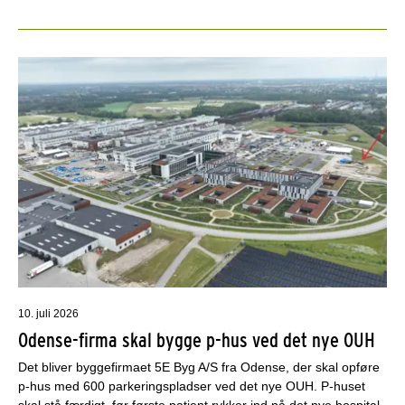
10. juli 2026
Odense-firma skal bygge p-hus ved det nye OUH
Det bliver byggefirmaet 5E Byg A/S fra Odense, der skal opføre
p-hus med 600 parkeringspladser ved det nye OUH. P-huset
skal stå færdigt, før første patient rykker ind på det nye hospital.