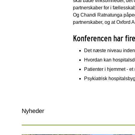
skal både virksomheder, det
partnerskaber for i fællesska
Og Chandi Ratnatunga påpeger
partnerskaber, og at Oxford 
Konferencen har fir
Det næste niveau inden f
Hvordan kan hospitalsd
Patienter i hjemmet - e
Psykiatrisk hospitalsby
Nyheder