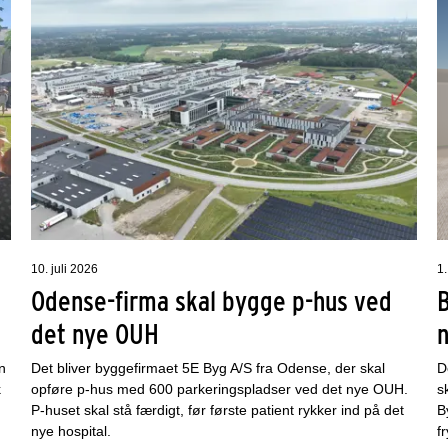
10. juli 2026
1.
Odense-firma skal bygge p-hus ved
det nye OUH
n
Det bliver byggefirmaet 5E Byg A/S fra Odense, der skal
D
k
opføre p-hus med 600 parkeringspladser ved det nye OUH.
s
P-huset skal stå færdigt, før første patient rykker ind på det
B
nye hospital.
f