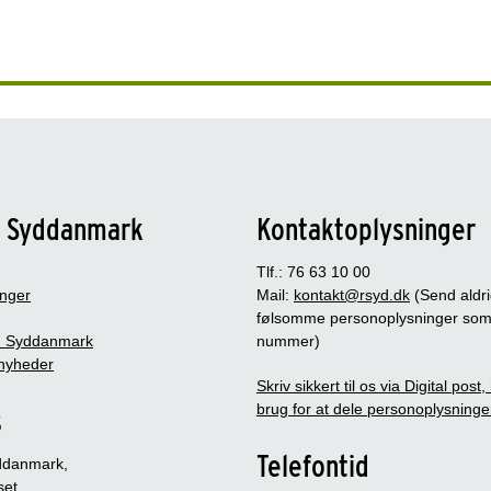
n Syddanmark
Kontaktoplysninger
Tlf.: 76 63 10 00
inger
Mail:
kontakt@rsyd.dk
(Send aldr
følsomme personoplysninger so
 Syddanmark
nummer)
nyheder
Skriv sikkert til os via Digital post
brug for at dele personoplysninge
s
Telefontid
ddanmark,
set