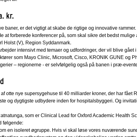
. kr.
nye baner, er det vigtigt at skabe de rigtige og innovative ramm
de at forberede konferencer på, som skal sikre det bedst mulige
rl Holst (V), Region Syddanmark.
bejder intensivt med temaer og udfordringer, der vil blive gået
aktører som Mayo Clinic, Microsoft, Cisco, KRONIK GUNE og Phil
gerier – regionerne - er selvfølgelig også på banen i præ-event
ed
 af otte nye supersygehuse til 40 milliarder kroner, der har fået
rste og dygtigste udbydere inden for hospitalsbyggeri. Og invitat
tnatunga, som er Clinical Lead for Oxford Academic Health Sc
d følgende:
om en isoleret øgruppe. Hvis vi skal løse vores nuværende su