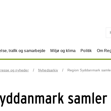
Skip til primært indhold
se, trafik og samarbejde
Miljø og klima
Politik
Om Reg
resse og nyheder
Nyhedsarkiv
Region Syddanmark samler
Syddanmark samler