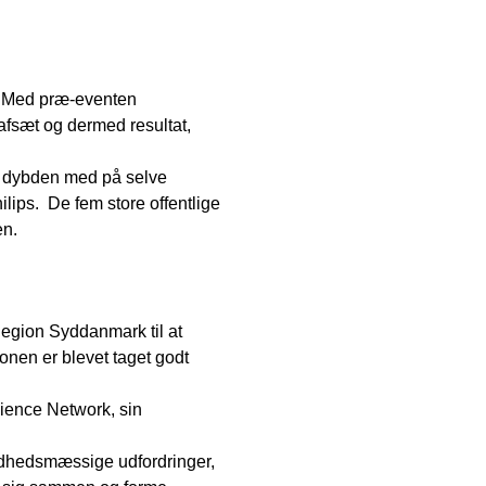
er. Med præ-eventen
 afsæt og dermed resultat,
 i dybden med på selve
ips. De fem store offentlige
en.
 Region Syddanmark til at
ionen er blevet taget godt
ience Network, sin
ndhedsmæssige udfordringer,