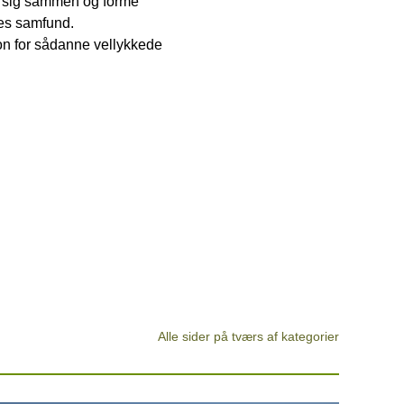
e sig sammen og forme
res samfund.
on for sådanne vellykkede
Alle sider på tværs af kategorier