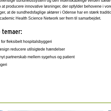
 offentlige sundhedssystem og den videnskabelige verden sætt
b at producere innovative løsninger, der opfylder behovene i vo
, at de sundhedsfaglige aktører i Odense har en stærk traditi
Academic Health Science Network ser frem til samarbejdet.
e temaer:
or fleksibelt hospitalsbyggeri
esign reducere utilsigtede hændelser
t nyt partnerskab mellem sygehus og patient
ggeri