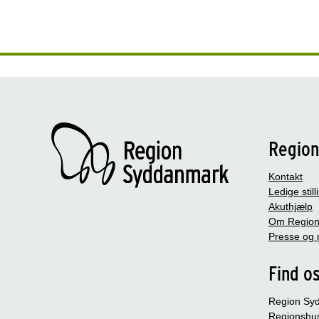
Regio
Kontakt
Ledige still
Akuthjælp
Om Region
Presse og 
Find o
Region Sy
Regionshu