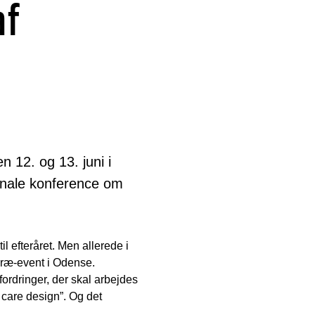
af
 12. og 13. juni i
onale konference om
l efteråret. Men allerede i
 præ-event i Odense.
ordringer, der skal arbejdes
 care design”. Og det