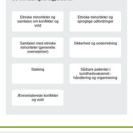
Etniske minoriteter og
Etniske minoriteter og
samtalen om konflikter og
sproglige udfordringer
vold
Informationsmateriale om etnisk
Informationsmateriale om etniske minoriteter og samtalen om k
Samtalen med etniske
Sikkerhed og underretning
minoriteter (generelle
Informationsmateriale om sikke
overvejelser)
Informationsmateriale om samtalen med etniske minoriteter.
Stalking
Sårbare patienter i
sundhedsvæsenet -
Informationsmateriale om stalking.
håndtering og organisering
Informationsmateriale om sårba
Æresrelaterede konflikter
og vold
Informationsmateriale om æresrelaterede konflikter og vold.