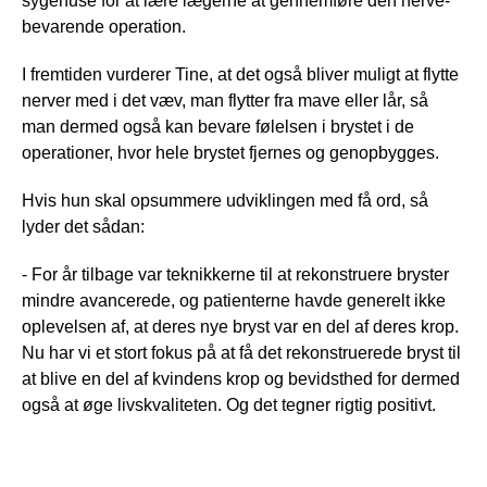
sygehuse for at lære lægerne at gennemføre den nerve-
bevarende operation.
I fremtiden vurderer Tine, at det også bliver muligt at flytte
nerver med i det væv, man flytter fra mave eller lår, så
man dermed også kan bevare følelsen i brystet i de
operationer, hvor hele brystet fjernes og genopbygges.
Hvis hun skal opsummere udviklingen med få ord, så
lyder det sådan:
- For år tilbage var teknikkerne til at rekonstruere bryster
mindre avancerede, og patienterne havde generelt ikke
oplevelsen af, at deres nye bryst var en del af deres krop.
Nu har vi et stort fokus på at få det rekonstruerede bryst til
at blive en del af kvindens krop og bevidsthed for dermed
også at øge livskvaliteten. Og det tegner rigtig positivt.