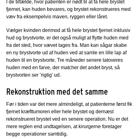
I de tilfælde, hvor patienten er nødt til at få hele brystet
fjernet, kan huden bevares, og brystet rekonstrueres med
væv fra eksempelvis maven, ryggen eller låret.
Vælger kvinden derimod at få hele brystet fjernet inklusiv
hud og brystvorte, er det også muligt at flytte huden med
fra det sted, hvor vævet tages fra. Man kan sågar skabe
en ny brystvorte ud af huden ved at samle en lille lap af
huden til en brystvorte. Tre måneder senere tatoveres
huden med en farve, der matcher det andet bryst, så
brystvorten ser ’rigtig’ ud.
Rekonstruktion med det samme
Før i tiden var det mere almindeligt, at patienterne først fik
fjernet kræfttumoren eller hele brystet og dernæst
rekonstrueret brystet ved en senere operation. Nu er det
mere reglen end undtagelsen, at kirurgerne foretager
begge operationer samtidig.