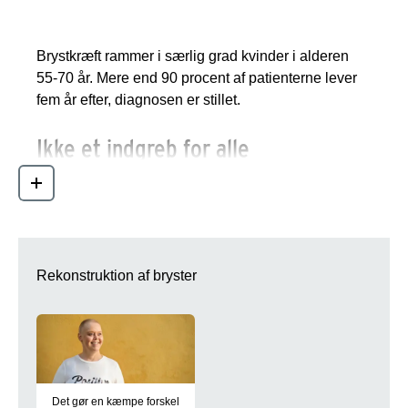
Fakta om brystkræft
Brystkræft rammer i særlig grad kvinder i alderen
55-70 år. Mere end 90 procent af patienterne lever
fem år efter, diagnosen er stillet.
Ikke et indgreb for alle
Nogle patienter bliver ikke vurderet egnede til at få
Læs mere
en rekonstruktion af deres bryst samtidig med
brystoperationen. Lider de af andre sygdomme – for
eksempel sukkersyge, hjertekarsygdomme eller
tidligere blodpropper – ryger de, eller har de en høj
Rekonstruktion af bryster
BMI, er operationen for risikabel.
Det gør en kæmpe forskel