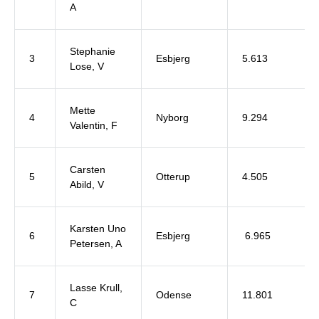
A
Stephanie
3
Esbjerg
5.613
Lose, V
Mette
4
Nyborg
9.294
Valentin, F
Carsten
5
Otterup
4.505
Abild, V
Karsten Uno
6
Esbjerg
6.965
Petersen, A
Lasse Krull,
7
Odense
11.801
C