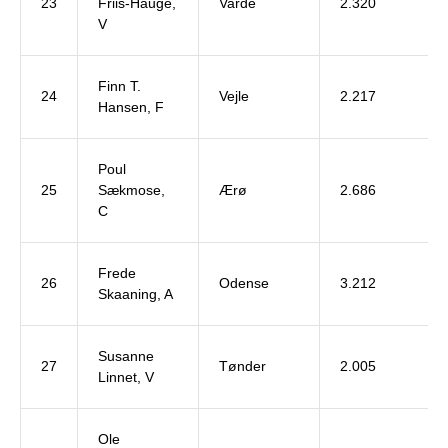
23
Friis-Hauge,
Varde
2.320
V
Finn T.
24
Vejle
2.217
Hansen, F
Poul
25
Sækmose,
Ærø
2.686
C
Frede
26
Odense
3.212
Skaaning, A
Susanne
27
Tønder
2.005
Linnet, V
Ole