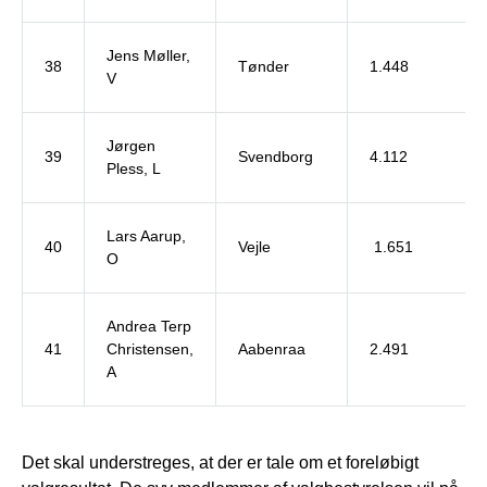
Jens Møller,
38
Tønder
1.448
V
Jørgen
39
Svendborg
4.112
Pless, L
Lars Aarup,
40
Vejle
1.651
O
Andrea Terp
41
Christensen,
Aabenraa
2.491
A
Det skal understreges, at der er tale om et foreløbigt