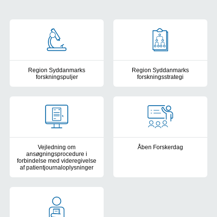
Forskning
Region Syddanmarks
Region Syddanmarks
forskningspuljer
forskningsstrategi
Region Syddanmark varetager administrationen af flere forskellige
Region Syddanmarks Strategi f
Vejledning om
Åben Forskerdag
ansøgningsprocedure i
Åben Forskerdag er en årlig ti
forbindelse med videregivelse
af patientjournaloplysninger
Denne vejledning er udarbejdet til brug for ansøgninger om godkend