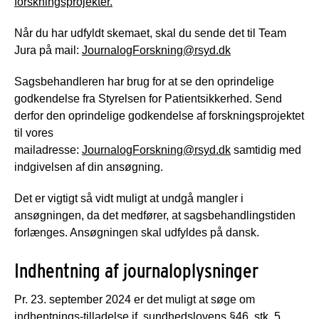
forskningsprojekter.
Når du har udfyldt skemaet, skal du sende det til Team
Jura på mail:
JournalogForskning@rsyd.dk
Sagsbehandleren har brug for at se den oprindelige
godkendelse fra Styrelsen for Patientsikkerhed. Send
derfor den oprindelige godkendelse af forskningsprojektet
til vores
mailadresse:
JournalogForskning@rsyd.dk
samtidig med
indgivelsen af din ansøgning.
Det er vigtigt så vidt muligt at undgå mangler i
ansøgningen, da det medfører, at sagsbehandlingstiden
forlænges. Ansøgningen skal udfyldes på dansk.
Indhentning af journaloplysninger
Pr. 23. september 2024 er det muligt at søge om
indhentnings-tilladelse jf. sundhedslovens §46, stk. 5