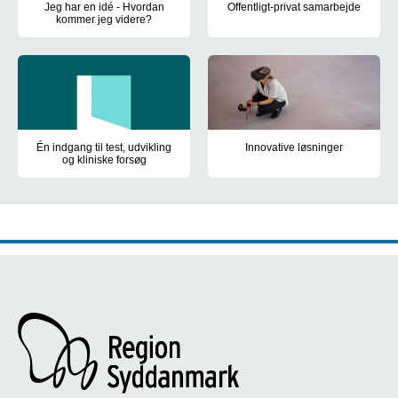
Jeg har en idé - Hvordan
Offentligt-privat samarbejde
kommer jeg videre?
Offentlig-privat samarbejde om 
Har du en idé, som kan give patienter og pårørende en bedre ople
Én indgang til test, udvikling
Innovative løsninger
og kliniske forsøg
Region Syddanmark står bag en 
Region Syddanmark understøtter virksomheders adgang til sygehuse