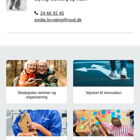
24 66 92 45
emilie.brysting@rsyd.dk
Innovation i Region Syddanmark
Strategiske rammer og
Vejviser til innovation
organisering
Region Syddanmark arbejder målr
Rammer og retning og for innovation i Region Syddanmark