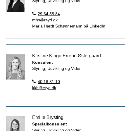
Styring, Udvikling og Viden
29 64 58 84
mhs@rsyd.dk
Maria Hardt Schønnemann på LinkedIn
Kirstine Kingo Errebo Østergaard
Konsulent
Styring, Udvikling og Viden
40 16 31 10
kkh@rsyd.dk
Emilie Brysting
Specialkonsulent
Styring, Udvikling og Viden