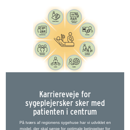
Karriereveje for
sygeplejersker sker med
patienten i centrum
På tværs af regionens sygehuse har vi udviklet en
model, der skal sørge for optimale betingelser for