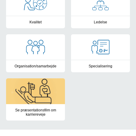
Kvalitet
Ledelse
Læs om arbejdet med at højne patientsikkerheden, forebygge og l
Læs om at være funktions- eller
Organisation/samarbejde
Specialisering
Vær med til at sætte retningen for din arbejdsplads ved at engag
Læs om mulighederne for special
Se præsentationsfilm om
karriereveje
Se de forskellige karrieremuligheder for sygeplejersker i denne p