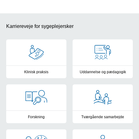
Karriereveje for sygeplejersker
Klinisk praksis
Uddannelse og pædagogik
I klinisk praksis er du helt tæt på patienterne.
Vær med til at udvikle et godt 
Forskning
Tværgående samarbejde
Læs om mulighederne for at arbejde med forskning.
Vær med til at sikre gode ove